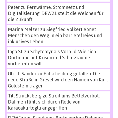
Peter
zu
Fernwärme, Stromnetz und
Digitalisierung: DEW21 stellt die Weichen für
die Zukunft
Marina Melzer
zu
Siegfried Volkert ebnet
Menschen den Weg in ein barrierefreies und
inklusives Leben
Ingo St.
zu
Schytomyr als Vorbild: Wie sich
Dortmund auf Krisen und Schutzräume
vorbereiten will
Ulrich Sander
zu
Entscheidung gefallen: Die
neue Straße in Grevel wird den Namen von Kurt
Goldstein tragen
Till Strucksberg
zu
Streit ums Bettelverbot:
Dahmen fühlt sich durch Rede von
Karacakurtoglu angegriffen
DEWFan
zu
Streit ums Bettelverbot: Dahmen