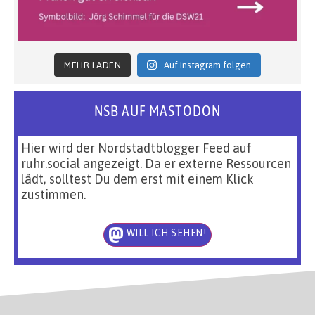
MEHR LADEN
Auf Instagram folgen
NSB AUF MASTODON
Hier wird der Nordstadtblogger Feed auf
ruhr.social angezeigt. Da er externe Ressourcen
lädt, solltest Du dem erst mit einem Klick
zustimmen.
WILL ICH SEHEN!