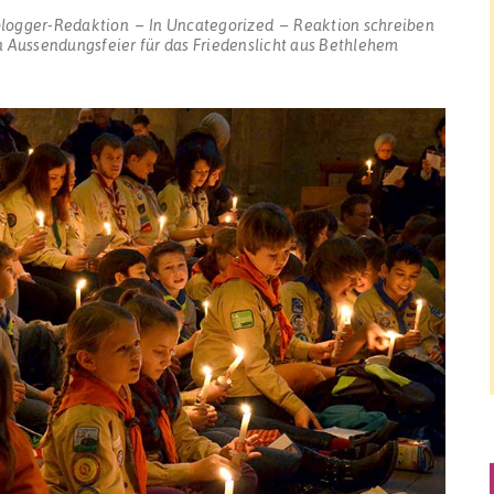
blogger-Redaktion
In
Uncategorized
Reaktion schreiben
n Aussendungsfeier für das Friedenslicht aus Bethlehem