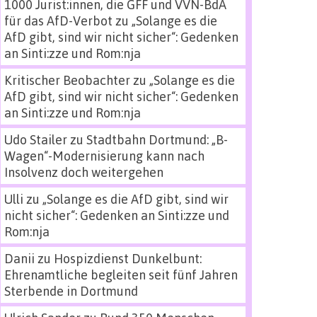
1000 Jurist:innen, die GFF und VVN-BdA
für das AfD-Verbot
zu
„Solange es die
AfD gibt, sind wir nicht sicher“: Gedenken
an Sinti:zze und Rom:nja
Kritischer Beobachter
zu
„Solange es die
AfD gibt, sind wir nicht sicher“: Gedenken
an Sinti:zze und Rom:nja
Udo Stailer
zu
Stadtbahn Dortmund: „B-
Wagen“-Modernisierung kann nach
Insolvenz doch weitergehen
Ulli
zu
„Solange es die AfD gibt, sind wir
nicht sicher“: Gedenken an Sinti:zze und
Rom:nja
Danii
zu
Hospizdienst Dunkelbunt:
Ehrenamtliche begleiten seit fünf Jahren
Sterbende in Dortmund