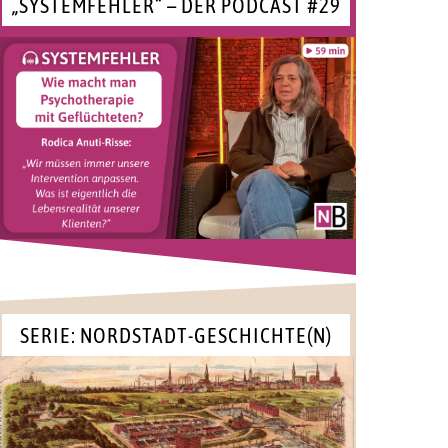
„SYSTEMFEHLER“ – DER PODCAST #29
SERIE: NORDSTADT-GESCHICHTE(N)