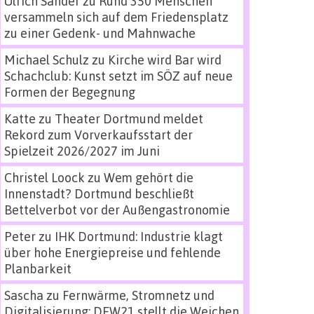
Ulrich Sander
zu
Rund 350 Menschen
versammeln sich auf dem Friedensplatz
zu einer Gedenk- und Mahnwache
Michael Schulz
zu
Kirche wird Bar wird
Schachclub: Kunst setzt im SÖZ auf neue
Formen der Begegnung
Katte
zu
Theater Dortmund meldet
Rekord zum Vorverkaufsstart der
Spielzeit 2026/2027 im Juni
Christel Loock
zu
Wem gehört die
Innenstadt? Dortmund beschließt
Bettelverbot vor der Außengastronomie
Peter
zu
IHK Dortmund: Industrie klagt
über hohe Energiepreise und fehlende
Planbarkeit
Sascha
zu
Fernwärme, Stromnetz und
Digitalisierung: DEW21 stellt die Weichen