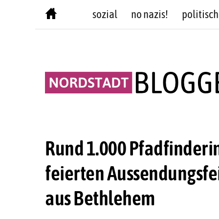
Skip
sozial
no nazis!
politisch
to
content
Rund 1.000 Pfadfinderi
feierten Aussendungsfei
aus Bethlehem