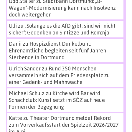
Udo Stailer
zu
Stadtbahn Dortmund: „B-
Wagen“-Modernisierung kann nach Insolvenz
doch weitergehen
Ulli
zu
„Solange es die AfD gibt, sind wir nicht
sicher“: Gedenken an Sinti:zze und Rom:nja
Danii
zu
Hospizdienst Dunkelbunt:
Ehrenamtliche begleiten seit fünf Jahren
Sterbende in Dortmund
Ulrich Sander
zu
Rund 350 Menschen
versammeln sich auf dem Friedensplatz zu
einer Gedenk- und Mahnwache
Michael Schulz
zu
Kirche wird Bar wird
Schachclub: Kunst setzt im SÖZ auf neue
Formen der Begegnung
Katte
zu
Theater Dortmund meldet Rekord
zum Vorverkaufsstart der Spielzeit 2026/2027
im Juni