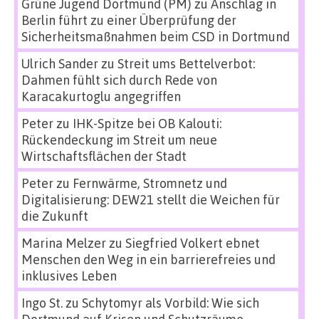
Grüne Jugend Dortmund (PM)
zu
Anschlag in
Berlin führt zu einer Überprüfung der
Sicherheitsmaßnahmen beim CSD in Dortmund
Ulrich Sander
zu
Streit ums Bettelverbot:
Dahmen fühlt sich durch Rede von
Karacakurtoglu angegriffen
Peter
zu
IHK-Spitze bei OB Kalouti:
Rückendeckung im Streit um neue
Wirtschaftsflächen der Stadt
Peter
zu
Fernwärme, Stromnetz und
Digitalisierung: DEW21 stellt die Weichen für
die Zukunft
Marina Melzer
zu
Siegfried Volkert ebnet
Menschen den Weg in ein barrierefreies und
inklusives Leben
Ingo St.
zu
Schytomyr als Vorbild: Wie sich