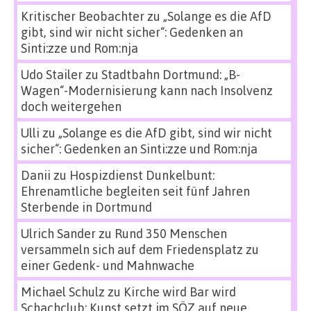
Kritischer Beobachter
zu
„Solange es die AfD
gibt, sind wir nicht sicher“: Gedenken an
Sinti:zze und Rom:nja
Udo Stailer
zu
Stadtbahn Dortmund: „B-
Wagen“-Modernisierung kann nach Insolvenz
doch weitergehen
Ulli
zu
„Solange es die AfD gibt, sind wir nicht
sicher“: Gedenken an Sinti:zze und Rom:nja
Danii
zu
Hospizdienst Dunkelbunt:
Ehrenamtliche begleiten seit fünf Jahren
Sterbende in Dortmund
Ulrich Sander
zu
Rund 350 Menschen
versammeln sich auf dem Friedensplatz zu
einer Gedenk- und Mahnwache
Michael Schulz
zu
Kirche wird Bar wird
Schachclub: Kunst setzt im SÖZ auf neue