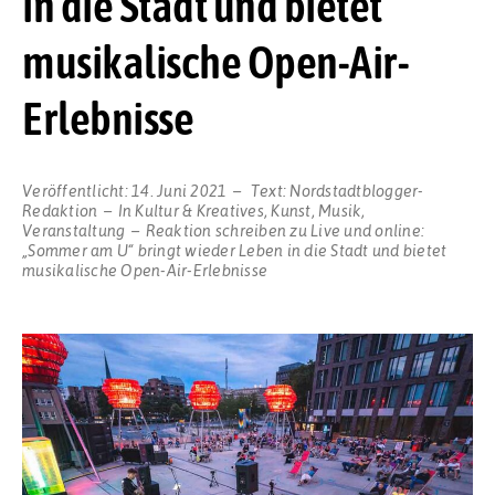
in die Stadt und bietet
musikalische Open-Air-
Erlebnisse
Veröffentlicht:
14. Juni 2021
Text:
Nordstadtblogger-
Redaktion
In
Kultur & Kreatives
,
Kunst
,
Musik
,
Veranstaltung
Reaktion schreiben
zu Live und online:
„Sommer am U“ bringt wieder Leben in die Stadt und bietet
musikalische Open-Air-Erlebnisse