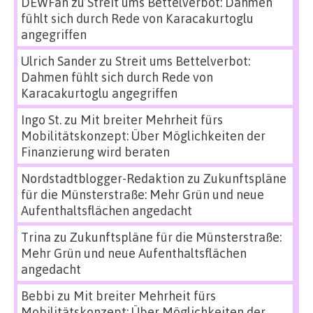
DEWFan
zu
Streit ums Bettelverbot: Dahmen
fühlt sich durch Rede von Karacakurtoglu
angegriffen
Ulrich Sander
zu
Streit ums Bettelverbot:
Dahmen fühlt sich durch Rede von
Karacakurtoglu angegriffen
Ingo St.
zu
Mit breiter Mehrheit fürs
Mobilitätskonzept: Über Möglichkeiten der
Finanzierung wird beraten
Nordstadtblogger-Redaktion
zu
Zukunftspläne
für die Münsterstraße: Mehr Grün und neue
Aufenthaltsflächen angedacht
Trina
zu
Zukunftspläne für die Münsterstraße:
Mehr Grün und neue Aufenthaltsflächen
angedacht
Bebbi
zu
Mit breiter Mehrheit fürs
Mobilitätskonzept: Über Möglichkeiten der