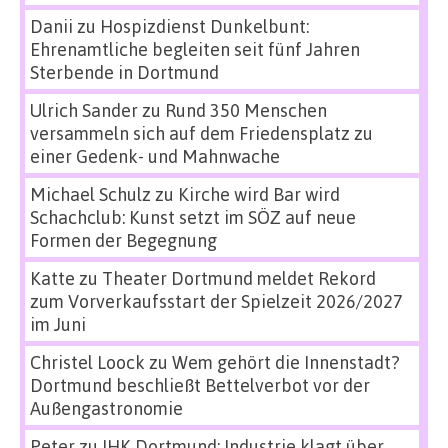
Danii
zu
Hospizdienst Dunkelbunt:
Ehrenamtliche begleiten seit fünf Jahren
Sterbende in Dortmund
Ulrich Sander
zu
Rund 350 Menschen
versammeln sich auf dem Friedensplatz zu
einer Gedenk- und Mahnwache
Michael Schulz
zu
Kirche wird Bar wird
Schachclub: Kunst setzt im SÖZ auf neue
Formen der Begegnung
Katte
zu
Theater Dortmund meldet Rekord
zum Vorverkaufsstart der Spielzeit 2026/2027
im Juni
Christel Loock
zu
Wem gehört die Innenstadt?
Dortmund beschließt Bettelverbot vor der
Außengastronomie
Peter
zu
IHK Dortmund: Industrie klagt über