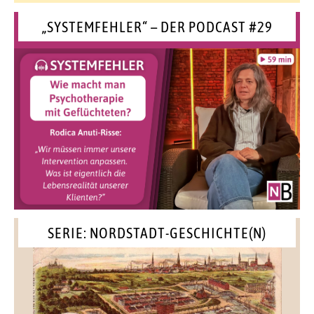
„SYSTEMFEHLER“ – DER PODCAST #29
SERIE: NORDSTADT-GESCHICHTE(N)