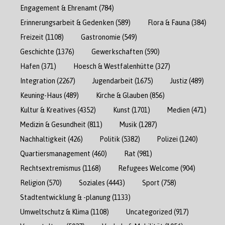
Engagement & Ehrenamt
(784)
Erinnerungsarbeit & Gedenken
(589)
Flora & Fauna
(384)
Freizeit
(1108)
Gastronomie
(549)
Geschichte
(1376)
Gewerkschaften
(590)
Hafen
(371)
Hoesch & Westfalenhütte
(327)
Integration
(2267)
Jugendarbeit
(1675)
Justiz
(489)
Keuning-Haus
(489)
Kirche & Glauben
(856)
Kultur & Kreatives
(4352)
Kunst
(1701)
Medien
(471)
Medizin & Gesundheit
(811)
Musik
(1287)
Nachhaltigkeit
(426)
Politik
(5382)
Polizei
(1240)
Quartiersmanagement
(460)
Rat
(981)
Rechtsextremismus
(1168)
Refugees Welcome
(904)
Religion
(570)
Soziales
(4443)
Sport
(758)
Stadtentwicklung & -planung
(1133)
Umweltschutz & Klima
(1108)
Uncategorized
(917)