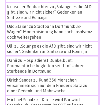
Kritischer Beobachter
zu
„Solange es die AfD
gibt, sind wir nicht sicher“: Gedenken an
Sinti:zze und Rom:nja
Udo Stailer
zu
Stadtbahn Dortmund: „B-
Wagen“-Modernisierung kann nach Insolvenz
doch weitergehen
Ulli
zu
„Solange es die AfD gibt, sind wir nicht
sicher“: Gedenken an Sinti:zze und Rom:nja
Danii
zu
Hospizdienst Dunkelbunt:
Ehrenamtliche begleiten seit fünf Jahren
Sterbende in Dortmund
Ulrich Sander
zu
Rund 350 Menschen
versammeln sich auf dem Friedensplatz zu
einer Gedenk- und Mahnwache
Michael Schulz
zu
Kirche wird Bar wird
Schachclub: Kunst setzt im SÖZ auf neue