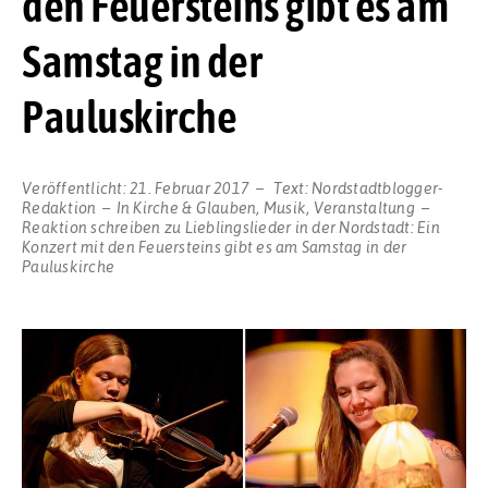
den Feuersteins gibt es am
Samstag in der
Pauluskirche
Veröffentlicht:
21. Februar 2017
Text:
Nordstadtblogger-
Redaktion
In
Kirche & Glauben
,
Musik
,
Veranstaltung
Reaktion schreiben
zu Lieblingslieder in der Nordstadt: Ein
Konzert mit den Feuersteins gibt es am Samstag in der
Pauluskirche