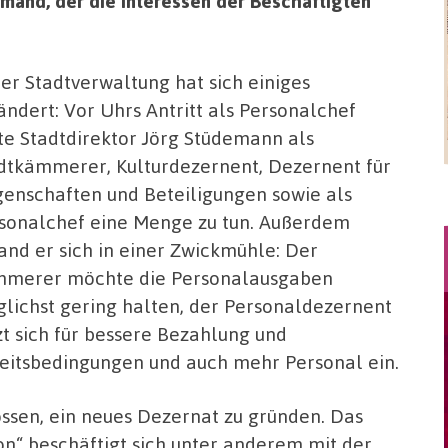
emand, der die Interessen der Beschäftigten
der Stadtverwaltung hat sich einiges
ändert: Vor Uhrs Antritt als Personalchef
te Stadtdirektor Jörg Stüdemann als
dtkämmerer, Kulturdezernent, Dezernent für
genschaften und Beteiligungen sowie als
sonalchef eine Menge zu tun. Außerdem
and er sich in einer Zwickmühle: Der
merer möchte die Personalausgaben
lichst gering halten, der Personaldezernent
zt sich für bessere Bezahlung und
eitsbedingungen und auch mehr Personal ein.
ssen, ein neues Dezernat zu gründen. Das
on“ beschäftigt sich unter anderem mit der