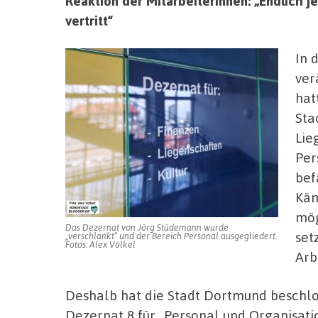
Reaktion der MitarbeiterInnen: „Endlich j
vertritt“
In 
ver
hat
Sta
Lie
Per
bef
Käm
mög
Das Dezernat von Jörg Stüdemann wurde
set
„verschlankt“ und der Bereich Personal ausgegliedert.
Fotos: Alex Völkel
Arb
Deshalb hat die Stadt Dortmund beschlo
Dezernat 8 für „Personal und Organisati