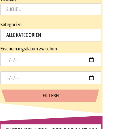
er
“:
Kategorien
chef
Erscheinungsdatum zwischen
waltung
gen