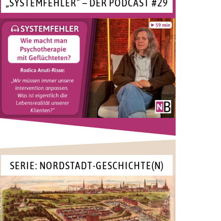
„SYSTEMFEHLER“ – DER PODCAST #29
SERIE: NORDSTADT-GESCHICHTE(N)