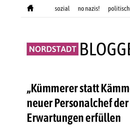
Skip
sozial
no nazis!
politisch
to
content
„Kümmerer statt Kämmer
neuer Personalchef der
Erwartungen erfüllen