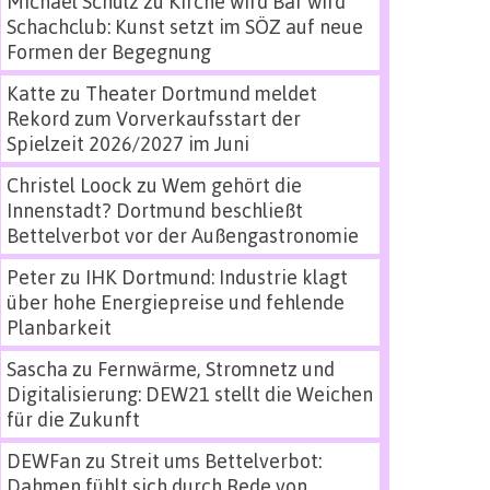
Michael Schulz
zu
Kirche wird Bar wird
Schachclub: Kunst setzt im SÖZ auf neue
Formen der Begegnung
Katte
zu
Theater Dortmund meldet
Rekord zum Vorverkaufsstart der
Spielzeit 2026/2027 im Juni
Christel Loock
zu
Wem gehört die
Innenstadt? Dortmund beschließt
Bettelverbot vor der Außengastronomie
Peter
zu
IHK Dortmund: Industrie klagt
über hohe Energiepreise und fehlende
Planbarkeit
Sascha
zu
Fernwärme, Stromnetz und
Digitalisierung: DEW21 stellt die Weichen
für die Zukunft
DEWFan
zu
Streit ums Bettelverbot:
Dahmen fühlt sich durch Rede von