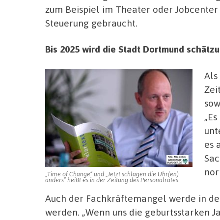
zum Beispiel im Theater oder Jobcenter 
Steuerung gebraucht.
Bis 2025 wird die Stadt Dortmund schätzun
Als
Zei
sow
„Es
unt
es 
Sac
nor
„Time of Change“ und „Jetzt schlagen die Uhr(en)
anders“ heißt es in der Zeitung des Personalrates.
Auch der Fachkräftemangel werde in de
werden. „Wenn uns die geburtsstarken J