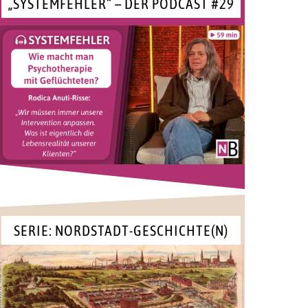
„SYSTEMFEHLER“ – DER PODCAST #29
SERIE: NORDSTADT-GESCHICHTE(N)