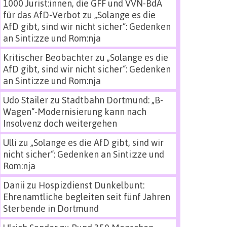
1000 Jurist:innen, die GFF und VVN-BdA
für das AfD-Verbot
zu
„Solange es die
AfD gibt, sind wir nicht sicher“: Gedenken
an Sinti:zze und Rom:nja
Kritischer Beobachter
zu
„Solange es die
AfD gibt, sind wir nicht sicher“: Gedenken
an Sinti:zze und Rom:nja
Udo Stailer
zu
Stadtbahn Dortmund: „B-
Wagen“-Modernisierung kann nach
Insolvenz doch weitergehen
Ulli
zu
„Solange es die AfD gibt, sind wir
nicht sicher“: Gedenken an Sinti:zze und
Rom:nja
Danii
zu
Hospizdienst Dunkelbunt:
Ehrenamtliche begleiten seit fünf Jahren
Sterbende in Dortmund