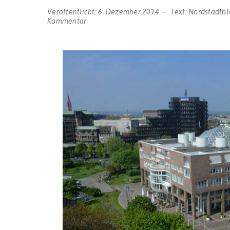
Veröffentlicht:
6. Dezember 2014
Text:
Nordstadtbl
zu
Kommentar
Kostenloses
WLAN
in
der
Dortmunder
City:
Dokom
stellt
Infrastruktur
zur
Verfügung
und
betreibt
Hotspots