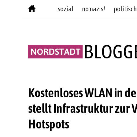
Skip
sozial
no nazis!
politisch
to
content
Kostenloses WLAN in d
stellt Infrastruktur zur
Hotspots