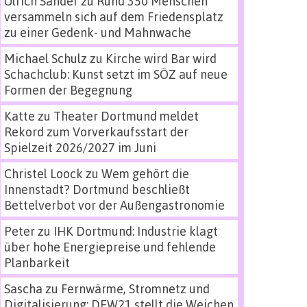
Ulrich Sander
zu
Rund 350 Menschen
versammeln sich auf dem Friedensplatz
zu einer Gedenk- und Mahnwache
Michael Schulz
zu
Kirche wird Bar wird
Schachclub: Kunst setzt im SÖZ auf neue
Formen der Begegnung
Katte
zu
Theater Dortmund meldet
Rekord zum Vorverkaufsstart der
Spielzeit 2026/2027 im Juni
Christel Loock
zu
Wem gehört die
Innenstadt? Dortmund beschließt
Bettelverbot vor der Außengastronomie
Peter
zu
IHK Dortmund: Industrie klagt
über hohe Energiepreise und fehlende
Planbarkeit
Sascha
zu
Fernwärme, Stromnetz und
Digitalisierung: DEW21 stellt die Weichen