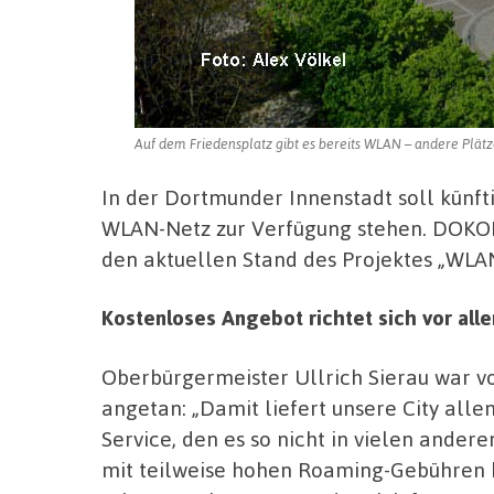
Auf dem Friedensplatz gibt es bereits WLAN – andere Plätz
In der Dortmunder Innenstadt soll künft
WLAN-Netz zur Verfügung stehen. DOKOM
den aktuellen Stand des Projektes „WLAN
Kostenloses Angebot richtet sich vor all
Oberbürgermeister Ullrich Sierau war vom
angetan: „Damit liefert unsere City all
Service, den es so nicht in vielen andere
mit teilweise hohen Roaming-Gebühren b