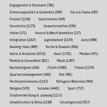
Engagement & Ehrenamt
(781)
Erinnerungsarbeit & Gedenken
(589)
Flora & Fauna
(383)
Freizeit
(1104)
Gastronomie
(549)
Geschichte
(1375)
Gewerkschaften
(590)
Hafen
(371)
Hoesch & Westfalenhütte
(327)
Integration
(2267)
Jugendarbeit
(1674)
Justiz
(488)
Keuning-Haus
(489)
Kirche & Glauben
(856)
Kultur & Kreatives
(4352)
Kunst
(1701)
Medien
(471)
Medizin & Gesundheit
(811)
Musik
(1287)
Nachhaltigkeit
(426)
Politik
(5380)
Polizei
(1239)
Quartiersmanagement
(460)
Rat
(981)
Rechtsextremismus
(1167)
Refugees Welcome
(904)
Religion
(570)
Soziales
(4441)
Sport
(757)
Stadtentwicklung & -planung
(1133)
Umweltschutz & Klima
(1108)
Uncategorized
(917)