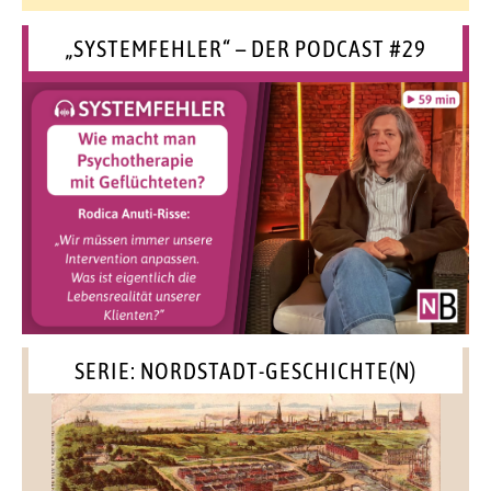
„SYSTEMFEHLER“ – DER PODCAST #29
SERIE: NORDSTADT-GESCHICHTE(N)