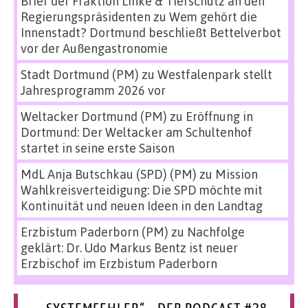
Brief der Fraktion Linke & Tierschutz an den
Regierungspräsidenten
zu
Wem gehört die
Innenstadt? Dortmund beschließt Bettelverbot
vor der Außengastronomie
Stadt Dortmund (PM)
zu
Westfalenpark stellt
Jahresprogramm 2026 vor
Weltacker Dortmund (PM)
zu
Eröffnung in
Dortmund: Der Weltacker am Schultenhof
startet in seine erste Saison
MdL Anja Butschkau (SPD) (PM)
zu
Mission
Wahlkreisverteidigung: Die SPD möchte mit
Kontinuität und neuen Ideen in den Landtag
Erzbistum Paderborn (PM)
zu
Nachfolge
geklärt: Dr. Udo Markus Bentz ist neuer
Erzbischof im Erzbistum Paderborn
„SYSTEMFEHLER“ – DER PODCAST #28