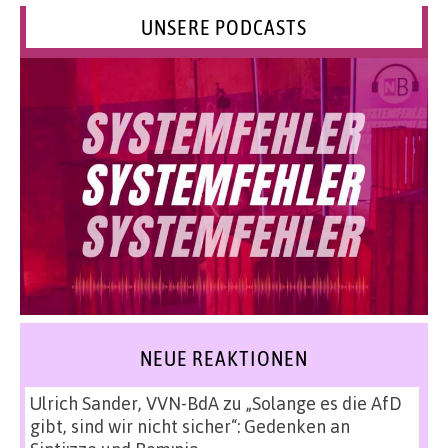
UNSERE PODCASTS
NEUE REAKTIONEN
Ulrich Sander, VVN-BdA
zu
„Solange es die AfD
gibt, sind wir nicht sicher“: Gedenken an