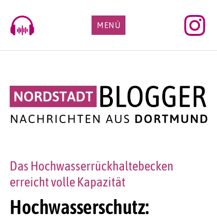
Skip
to
MENÜ
content
Das Hochwasserrückhaltebecken
erreicht volle Kapazität
Hochwasserschutz: