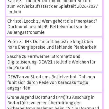
Katte
zu
Theater Dortmund meldet Rekord
zum Vorverkaufsstart der Spielzeit 2026/2027
im Juni
Christel Loock
zu
Wem gehört die Innenstadt?
Dortmund beschließt Bettelverbot vor der
Außengastronomie
Peter
zu
IHK Dortmund: Industrie klagt über
hohe Energiepreise und fehlende Planbarkeit
Sascha
zu
Fernwärme, Stromnetz und
Digitalisierung: DEW21 stellt die Weichen für
die Zukunft
DEWFan
zu
Streit ums Bettelverbot: Dahmen
fühlt sich durch Rede von Karacakurtoglu
angegriffen
Grüne Jugend Dortmund (PM)
zu
Anschlag in
Berlin führt zu einer Überprüfung der
Sicherheitsmaßnahmen beim CSD in Dortmund