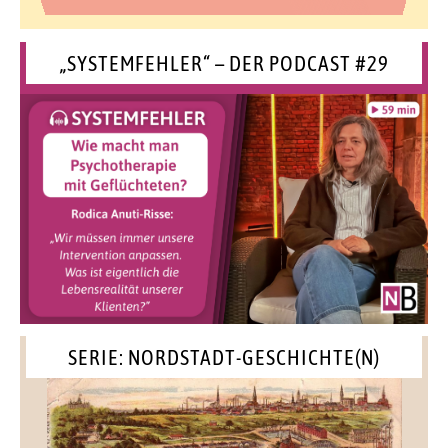
„SYSTEMFEHLER“ – DER PODCAST #29
SERIE: NORDSTADT-GESCHICHTE(N)