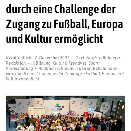
durch eine Challenge der
Zugang zu Fußball, Europa
und Kultur ermöglicht
Veröffentlicht:
7. Dezember 2023
Text:
Nordstadtblogger-
Redaktion
In
Bildung
,
Kultur & Kreatives
,
Sport
,
Veranstaltung
Reaktion schreiben
zu Grundschulkindern
wird durch eine Challenge der Zugang zu Fußball, Europa und
Kultur ermöglicht