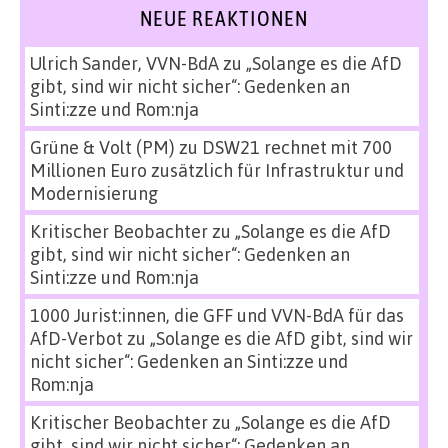
NEUE REAKTIONEN
Ulrich Sander, VVN-BdA
zu
„Solange es die AfD
gibt, sind wir nicht sicher“: Gedenken an
Sinti:zze und Rom:nja
Grüne & Volt (PM)
zu
DSW21 rechnet mit 700
Millionen Euro zusätzlich für Infrastruktur und
Modernisierung
Kritischer Beobachter
zu
„Solange es die AfD
gibt, sind wir nicht sicher“: Gedenken an
Sinti:zze und Rom:nja
1000 Jurist:innen, die GFF und VVN-BdA für das
AfD-Verbot
zu
„Solange es die AfD gibt, sind wir
nicht sicher“: Gedenken an Sinti:zze und
Rom:nja
Kritischer Beobachter
zu
„Solange es die AfD
gibt, sind wir nicht sicher“: Gedenken an