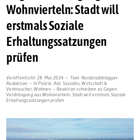
Wohnvierteln: Stadt will
erstmals Soziale
Erhaltungssatzungen
prüfen
Veröffentlicht:
28. Mai 2024
Text:
Nordstadtblogger-
Redaktion
In
Politik
,
Rat
,
Soziales
,
Wirtschaft &
Verbraucher
,
Wohnen
Reaktion schreiben
zu Gegen
Verdrängung aus Wohnvierteln: Stadt will erstmals Soziale
Erhaltungssatzungen prüfen