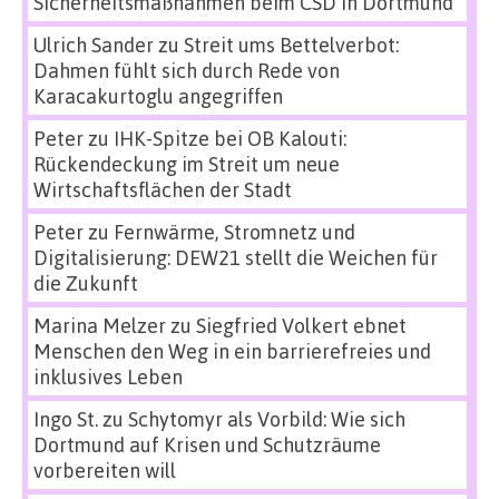
Sicherheitsmaßnahmen beim CSD in Dortmund
Ulrich Sander
zu
Streit ums Bettelverbot:
Dahmen fühlt sich durch Rede von
Karacakurtoglu angegriffen
Peter
zu
IHK-Spitze bei OB Kalouti:
Rückendeckung im Streit um neue
Wirtschaftsflächen der Stadt
Peter
zu
Fernwärme, Stromnetz und
Digitalisierung: DEW21 stellt die Weichen für
die Zukunft
Marina Melzer
zu
Siegfried Volkert ebnet
Menschen den Weg in ein barrierefreies und
inklusives Leben
Ingo St.
zu
Schytomyr als Vorbild: Wie sich
Dortmund auf Krisen und Schutzräume
vorbereiten will