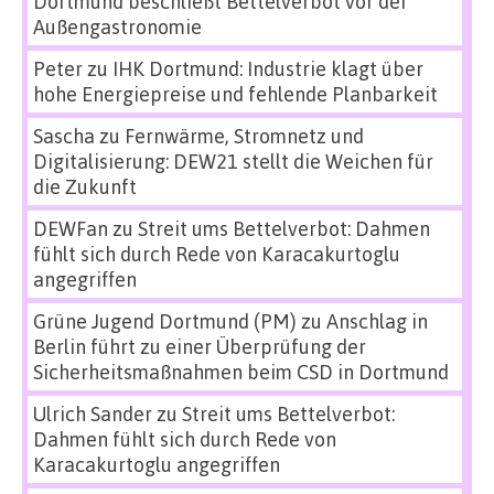
Dortmund beschließt Bettelverbot vor der
Außengastronomie
Peter
zu
IHK Dortmund: Industrie klagt über
hohe Energiepreise und fehlende Planbarkeit
Sascha
zu
Fernwärme, Stromnetz und
Digitalisierung: DEW21 stellt die Weichen für
die Zukunft
DEWFan
zu
Streit ums Bettelverbot: Dahmen
fühlt sich durch Rede von Karacakurtoglu
angegriffen
Grüne Jugend Dortmund (PM)
zu
Anschlag in
Berlin führt zu einer Überprüfung der
Sicherheitsmaßnahmen beim CSD in Dortmund
Ulrich Sander
zu
Streit ums Bettelverbot:
Dahmen fühlt sich durch Rede von
Karacakurtoglu angegriffen