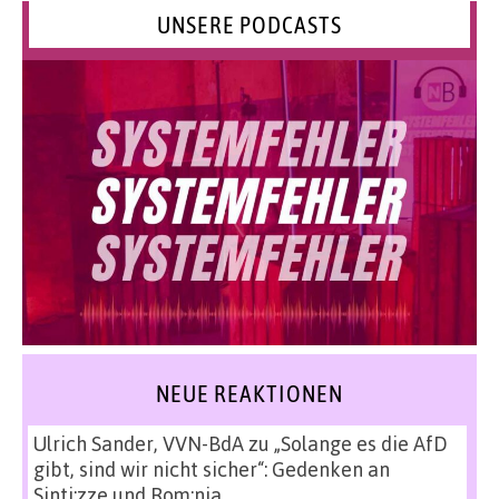
UNSERE PODCASTS
NEUE REAKTIONEN
Ulrich Sander, VVN-BdA
zu
„Solange es die AfD
gibt, sind wir nicht sicher“: Gedenken an
Sinti:zze und Rom:nja