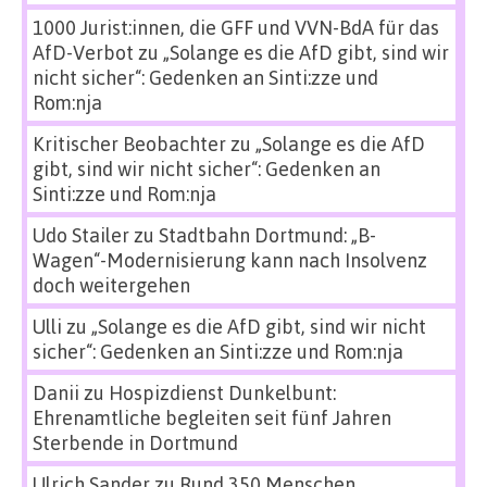
1000 Jurist:innen, die GFF und VVN-BdA für das
AfD-Verbot
zu
„Solange es die AfD gibt, sind wir
nicht sicher“: Gedenken an Sinti:zze und
Rom:nja
Kritischer Beobachter
zu
„Solange es die AfD
gibt, sind wir nicht sicher“: Gedenken an
Sinti:zze und Rom:nja
Udo Stailer
zu
Stadtbahn Dortmund: „B-
Wagen“-Modernisierung kann nach Insolvenz
doch weitergehen
Ulli
zu
„Solange es die AfD gibt, sind wir nicht
sicher“: Gedenken an Sinti:zze und Rom:nja
Danii
zu
Hospizdienst Dunkelbunt:
Ehrenamtliche begleiten seit fünf Jahren
Sterbende in Dortmund
Ulrich Sander
zu
Rund 350 Menschen