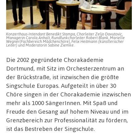
Konzerthaus-Intendant Benedikt Stampa, Chorleiter Zeljo Davutovic,
Managerin Carola Anhalt, Rundfunkchorleiter Robert Blank, Marielle
Wegner(Fachbereich Mädchenchöre), Felix Heitmann (künstlerischer
Leiter) und Moderatorin Sabine Ziemke.
Die 2002 gegründete Chorakademie
Dortmund, mit Sitz im Orchesterzentrum an
der Brückstraße, ist inzwischen die größte
Singschule Europas. Aufgeteilt in über 30
Chöre singen in der Chorakademie inzwischen
mehr als 1000 SängerInnen. Mit Spaß und
Freude den Gesang auf hohem Niveau und im
Grenzbereich zur Professionalität zu fördern,
ist das Bestreben der Singschule.