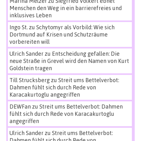
Marina Melzer
zu
Siegfried Volkert ebnet
Menschen den Weg in ein barrierefreies und
inklusives Leben
Ingo St.
zu
Schytomyr als Vorbild: Wie sich
Dortmund auf Krisen und Schutzräume
vorbereiten will
Ulrich Sander
zu
Entscheidung gefallen: Die
neue Straße in Grevel wird den Namen von Kurt
Goldstein tragen
Till Strucksberg
zu
Streit ums Bettelverbot:
Dahmen fühlt sich durch Rede von
Karacakurtoglu angegriffen
DEWFan
zu
Streit ums Bettelverbot: Dahmen
fühlt sich durch Rede von Karacakurtoglu
angegriffen
Ulrich Sander
zu
Streit ums Bettelverbot:
Dahmen fühlt sich durch Rede von