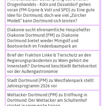
Drogenhandels - Köln und Düsseldorf gehen
voran (PM Grpne & Volt und SPD)
zu
Eine gute
Idee für Dortmund, doch wie viel „Zürcher
Modell“ kann Dortmund sich leisten?
Diakonie sucht ehrenamtliche Hospizhelfer
Diakonie Dortmund (PM)
zu
Diakonie
Dortmund bietet wieder Minigolf und
Bootsverleih im Fredenbaumpark an
Brief der Fraktion Linke & Tierschutz an den
Regierungspräsidenten
zu
Wem gehört die
Innenstadt? Dortmund beschließt Bettelverbot
vor der Außengastronomie
Stadt Dortmund (PM)
zu
Westfalenpark stellt
Jahresprogramm 2026 vor
Weltacker Dortmund (PM)
zu
Eröffnung in
Dortmund: Der Weltacker am Schultenhof
startet in seine erste Saison