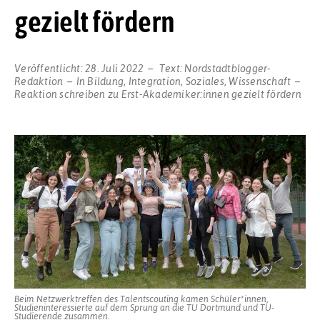
gezielt fördern
Veröffentlicht:
28. Juli 2022
Text:
Nordstadtblogger-
Redaktion
In
Bildung
,
Integration
,
Soziales
,
Wissenschaft
Reaktion schreiben
zu Erst-Akademiker:innen gezielt fördern
Beim Netzwerktreffen des Talentscouting kamen Schüler*innen,
Studieninteressierte auf dem Sprung an die TU Dortmund und TU-
Studierende zusammen.