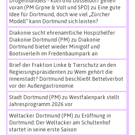
Drogenhandels - Köln und Düsseldorf gehen
voran (PM Grpne & Volt und SPD)
zu
Eine gute
Idee für Dortmund, doch wie viel „Zürcher
Modell“ kann Dortmund sich leisten?
Diakonie sucht ehrenamtliche Hospizhelfer
Diakonie Dortmund (PM)
zu
Diakonie
Dortmund bietet wieder Minigolf und
Bootsverleih im Fredenbaumpark an
Brief der Fraktion Linke & Tierschutz an den
Regierungspräsidenten
zu
Wem gehört die
Innenstadt? Dortmund beschließt Bettelverbot
vor der Außengastronomie
Stadt Dortmund (PM)
zu
Westfalenpark stellt
Jahresprogramm 2026 vor
Weltacker Dortmund (PM)
zu
Eröffnung in
Dortmund: Der Weltacker am Schultenhof
startet in seine erste Saison