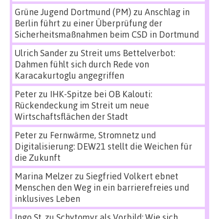
Grüne Jugend Dortmund (PM)
zu
Anschlag in
Berlin führt zu einer Überprüfung der
Sicherheitsmaßnahmen beim CSD in Dortmund
Ulrich Sander
zu
Streit ums Bettelverbot:
Dahmen fühlt sich durch Rede von
Karacakurtoglu angegriffen
Peter
zu
IHK-Spitze bei OB Kalouti:
Rückendeckung im Streit um neue
Wirtschaftsflächen der Stadt
Peter
zu
Fernwärme, Stromnetz und
Digitalisierung: DEW21 stellt die Weichen für
die Zukunft
Marina Melzer
zu
Siegfried Volkert ebnet
Menschen den Weg in ein barrierefreies und
inklusives Leben
Ingo St.
zu
Schytomyr als Vorbild: Wie sich