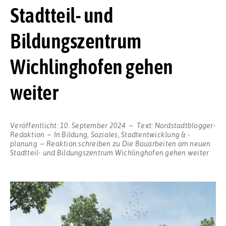
Stadtteil- und
Bildungszentrum
Wichlinghofen gehen
weiter
Veröffentlicht:
10. September 2024
Text:
Nordstadtblogger-
Redaktion
In
Bildung
,
Soziales
,
Stadtentwicklung & -
planung
Reaktion schreiben
zu Die Bauarbeiten am neuen
Stadtteil- und Bildungszentrum Wichlinghofen gehen weiter