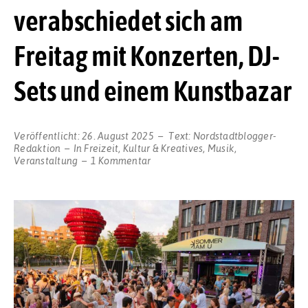
verabschiedet sich am
Freitag mit Konzerten, DJ-
Sets und einem Kunstbazar
Veröffentlicht:
26. August 2025
Text:
Nordstadtblogger-
Redaktion
In
Freizeit
,
Kultur & Kreatives
,
Musik
,
zu
Veranstaltung
1 Kommentar
Der
„Sommer
am
U“
verabschiedet
sich
am
Freitag
mit
Konzerten,
DJ-
Sets