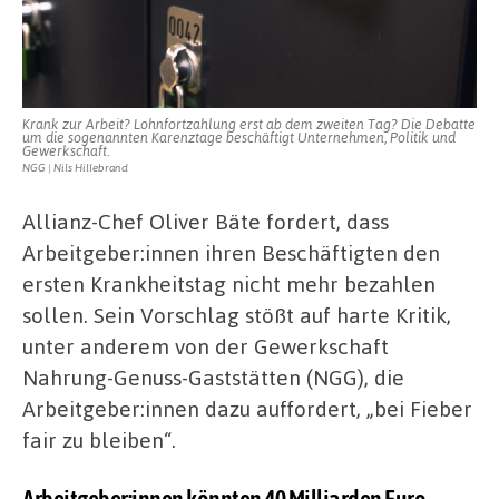
Krank zur Arbeit? Lohnfortzahlung erst ab dem zweiten Tag? Die Debatte
um die sogenannten Karenztage beschäftigt Unternehmen, Politik und
Gewerkschaft.
NGG | Nils Hillebrand
Allianz-Chef Oliver Bäte fordert, dass
Arbeitgeber:innen ihren Beschäftigten den
ersten Krankheitstag nicht mehr bezahlen
sollen. Sein Vorschlag stößt auf harte Kritik,
unter anderem von der Gewerkschaft
Nahrung-Genuss-Gaststätten (NGG), die
Arbeitgeber:innen dazu auffordert, „bei Fieber
fair zu bleiben“.
Arbeitgeber:innen könnten 40 Milliarden Euro