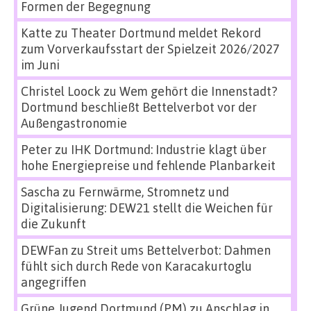
Formen der Begegnung
Katte
zu
Theater Dortmund meldet Rekord
zum Vorverkaufsstart der Spielzeit 2026/2027
im Juni
Christel Loock
zu
Wem gehört die Innenstadt?
Dortmund beschließt Bettelverbot vor der
Außengastronomie
Peter
zu
IHK Dortmund: Industrie klagt über
hohe Energiepreise und fehlende Planbarkeit
Sascha
zu
Fernwärme, Stromnetz und
Digitalisierung: DEW21 stellt die Weichen für
die Zukunft
DEWFan
zu
Streit ums Bettelverbot: Dahmen
fühlt sich durch Rede von Karacakurtoglu
angegriffen
Grüne Jugend Dortmund (PM)
zu
Anschlag in