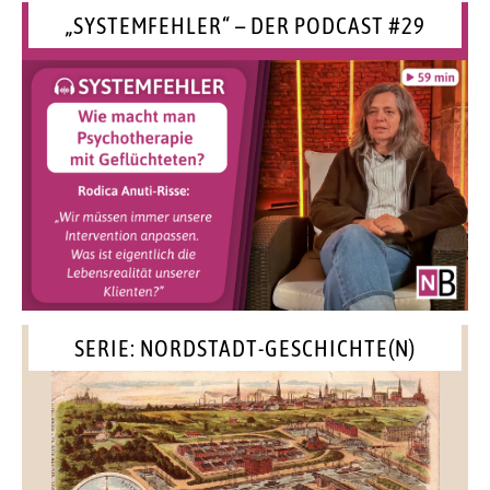
„SYSTEMFEHLER“ – DER PODCAST #29
SERIE: NORDSTADT-GESCHICHTE(N)