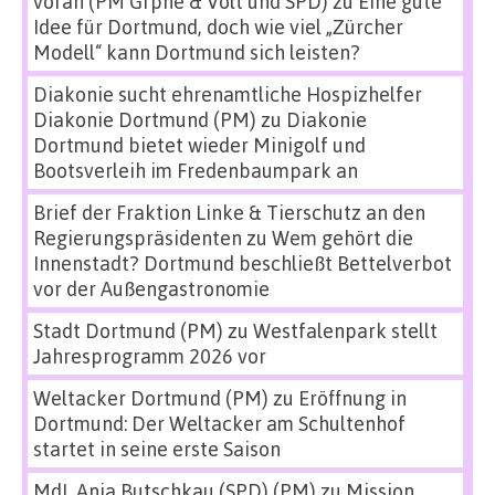
voran (PM Grpne & Volt und SPD)
zu
Eine gute
Idee für Dortmund, doch wie viel „Zürcher
Modell“ kann Dortmund sich leisten?
Diakonie sucht ehrenamtliche Hospizhelfer
Diakonie Dortmund (PM)
zu
Diakonie
Dortmund bietet wieder Minigolf und
Bootsverleih im Fredenbaumpark an
Brief der Fraktion Linke & Tierschutz an den
Regierungspräsidenten
zu
Wem gehört die
Innenstadt? Dortmund beschließt Bettelverbot
vor der Außengastronomie
Stadt Dortmund (PM)
zu
Westfalenpark stellt
Jahresprogramm 2026 vor
Weltacker Dortmund (PM)
zu
Eröffnung in
Dortmund: Der Weltacker am Schultenhof
startet in seine erste Saison
MdL Anja Butschkau (SPD) (PM)
zu
Mission