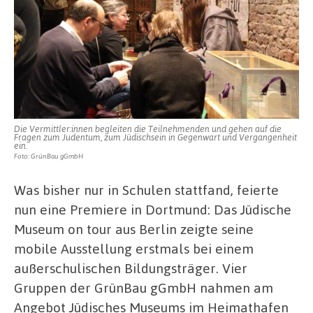
Die Vermittler:innen begleiten die Teilnehmenden und gehen auf die
Fragen zum Judentum, zum Jüdisch­sein in Gegenwart und Vergangenheit
ein.
Foto: GrünBau gGmbH
Was bisher nur in Schulen stattfand, feierte
nun eine Premiere in Dortmund: Das Jüdische
Museum on tour aus Berlin zeigte seine
mobile Ausstellung erstmals bei einem
außerschulischen Bildungsträger. Vier
Gruppen der GrünBau gGmbH nahmen am
Angebot Jüdisches Museums im Heimathafen