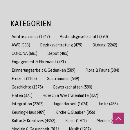
KATEGORIEN
Antifaschismus
(1247)
Auslandsgesellschaft
(390)
AWO
(333)
Bezirksvertretung
(479)
Bildung
(2242)
CORONA
(681)
Depot
(485)
Engagement & Ehrenamt
(781)
Erinnerungsarbeit & Gedenken
(589)
Flora & Fauna
(384)
Freizeit
(1105)
Gastronomie
(549)
Geschichte
(1375)
Gewerkschaften
(590)
Hafen
(371)
Hoesch & Westfalenhütte
(327)
Integration
(2267)
Jugendarbeit
(1674)
Justiz
(488)
Keuning-Haus
(489)
Kirche & Glauben
(856)
Kultur & Kreatives
(4352)
Kunst
(1701)
Medien
(471)
Medizin & Gesundheit
(811)
Musik
(1287)