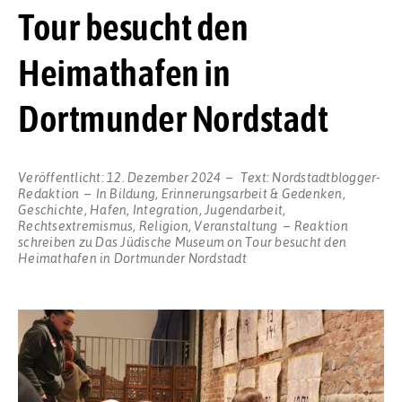
Tour besucht den
Heimathafen in
Dortmunder Nordstadt
Veröffentlicht:
12. Dezember 2024
Text:
Nordstadtblogger-
Redaktion
In
Bildung
,
Erinnerungsarbeit & Gedenken
,
Geschichte
,
Hafen
,
Integration
,
Jugendarbeit
,
Rechtsextremismus
,
Religion
,
Veranstaltung
Reaktion
schreiben
zu Das Jüdische Museum on Tour besucht den
Heimathafen in Dortmunder Nordstadt