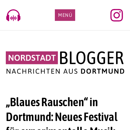
Skip
to
MENÜ
content
„Blaues Rauschen“ in
Dortmund: Neues Festival