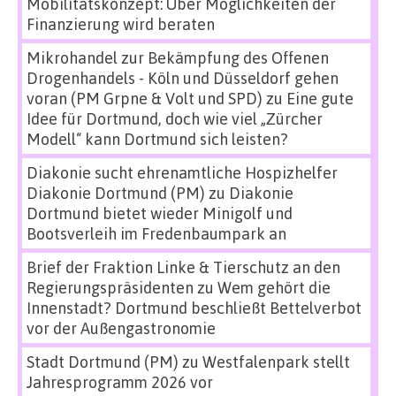
Mobilitätskonzept: Über Möglichkeiten der
Finanzierung wird beraten
Mikrohandel zur Bekämpfung des Offenen
Drogenhandels - Köln und Düsseldorf gehen
voran (PM Grpne & Volt und SPD)
zu
Eine gute
Idee für Dortmund, doch wie viel „Zürcher
Modell“ kann Dortmund sich leisten?
Diakonie sucht ehrenamtliche Hospizhelfer
Diakonie Dortmund (PM)
zu
Diakonie
Dortmund bietet wieder Minigolf und
Bootsverleih im Fredenbaumpark an
Brief der Fraktion Linke & Tierschutz an den
Regierungspräsidenten
zu
Wem gehört die
Innenstadt? Dortmund beschließt Bettelverbot
vor der Außengastronomie
Stadt Dortmund (PM)
zu
Westfalenpark stellt
Jahresprogramm 2026 vor