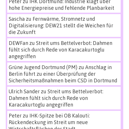
Peter
zu
IHK Dortmund: Industrie klagt über
hohe Energiepreise und fehlende Planbarkeit
Sascha
zu
Fernwärme, Stromnetz und
Digitalisierung: DEW21 stellt die Weichen für
die Zukunft
DEWFan
zu
Streit ums Bettelverbot: Dahmen
fühlt sich durch Rede von Karacakurtoglu
angegriffen
Grüne Jugend Dortmund (PM)
zu
Anschlag in
Berlin führt zu einer Überprüfung der
Sicherheitsmaßnahmen beim CSD in Dortmund
Ulrich Sander
zu
Streit ums Bettelverbot:
Dahmen fühlt sich durch Rede von
Karacakurtoglu angegriffen
Peter
zu
IHK-Spitze bei OB Kalouti:
Rückendeckung im Streit um neue
Wirtschaftsflächen der Stadt