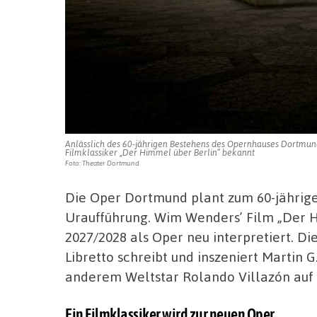
Anlässlich des 60-jährigen Bestehens des Opernhauses Dortmu
Filmklassiker „Der Himmel über Berlin“ bekannt
Foto: Theater Dortmund
Die Oper Dortmund plant zum 60-jährig
Uraufführung. Wim Wenders’ Film „Der Hi
2027/2028 als Oper neu interpretiert. D
Libretto schreibt und inszeniert Martin G
anderem Weltstar Rolando Villazón auf
Ein Filmklassiker wird zur neuen Oper