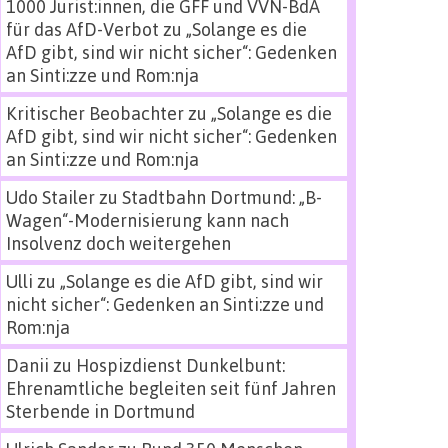
1000 Jurist:innen, die GFF und VVN-BdA
für das AfD-Verbot
zu
„Solange es die
AfD gibt, sind wir nicht sicher“: Gedenken
an Sinti:zze und Rom:nja
Kritischer Beobachter
zu
„Solange es die
AfD gibt, sind wir nicht sicher“: Gedenken
an Sinti:zze und Rom:nja
Udo Stailer
zu
Stadtbahn Dortmund: „B-
Wagen“-Modernisierung kann nach
Insolvenz doch weitergehen
Ulli
zu
„Solange es die AfD gibt, sind wir
nicht sicher“: Gedenken an Sinti:zze und
Rom:nja
Danii
zu
Hospizdienst Dunkelbunt:
Ehrenamtliche begleiten seit fünf Jahren
Sterbende in Dortmund