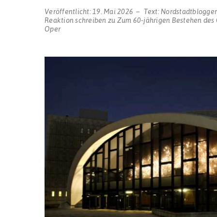
Veröffentlicht:
19. Mai 2026
Text:
Nordstadtblogge
Reaktion schreiben
zu Zum 60-jährigen Bestehen des 
Oper