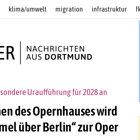
klima/umwelt
migration
infrastruktur
f
sondere Uraufführung für 2028 an
hen des Opernhauses wird
el über Berlin“ zur Oper