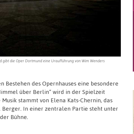
nd gibt die Oper Dortmund eine Uraufführung von Wim Wenders
en Bestehen des Opernhauses eine besondere
mmel über Berlin“ wird in der Spielzeit
ie Musik stammt von Elena Kats-Chernin, das
. Berger. In einer zentralen Partie steht unter
 der Bühne.