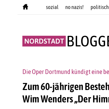
Skip
sozial
no nazis!
politisch
to
content
Die Oper Dortmund kündigt eine be
Zum 60-jährigen Beste
Wim Wenders „Der Himm