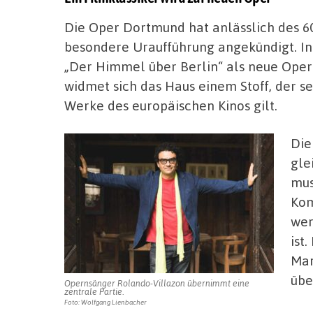
Die Oper Dortmund hat anlässlich des 6
besondere Uraufführung angekündigt. In
„Der Himmel über Berlin“ als neue Ope
widmet sich das Haus einem Stoff, der s
Werke des europäischen Kinos gilt.
Die
gle
mus
Kom
wer
ist
Mar
übe
Opernsänger Rolando-Villazon übernimmt eine
zentrale Partie.
Foto: Wolfgang Lienbacher