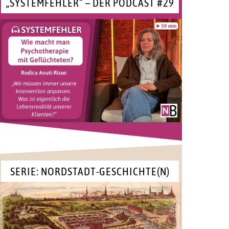
„SYSTEMFEHLER“ – DER PODCAST #29
SERIE: NORDSTADT-GESCHICHTE(N)