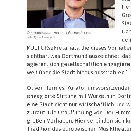
Her
Grö
Sta
Dan
Opernintendant Heribert Germeshausen.
Foto: Bjorn-Hickmann
dem
KULTURsekretariats, die dieses Vorhaben
sichtbar, was Dortmund auszeichnet: das
agieren, sich gesellschaftlich engagier
weit über die Stadt hinaus ausstrahlen.“
Oliver Hermes, Kuratoriumsvorsitzender 
engagierte Stiftung mit Wurzeln in Dortmu
eine Stadt nicht nur wirtschaftlich und 
zutraut. Die Uraufführung von Der Himme
großen Vorhaben: Hier verbinden sich kü
Tradition des europäischen Musiktheater