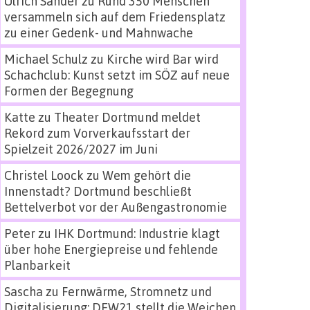
Ulrich Sander
zu
Rund 350 Menschen
versammeln sich auf dem Friedensplatz
zu einer Gedenk- und Mahnwache
Michael Schulz
zu
Kirche wird Bar wird
Schachclub: Kunst setzt im SÖZ auf neue
Formen der Begegnung
Katte
zu
Theater Dortmund meldet
Rekord zum Vorverkaufsstart der
Spielzeit 2026/2027 im Juni
Christel Loock
zu
Wem gehört die
Innenstadt? Dortmund beschließt
Bettelverbot vor der Außengastronomie
Peter
zu
IHK Dortmund: Industrie klagt
über hohe Energiepreise und fehlende
Planbarkeit
Sascha
zu
Fernwärme, Stromnetz und
Digitalisierung: DEW21 stellt die Weichen