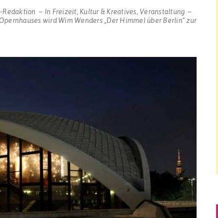
r-Redaktion
In
Freizeit
,
Kultur & Kreatives
,
Veranstaltung
Opernhauses wird Wim Wenders „Der Himmel über Berlin“ zur