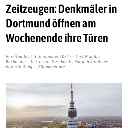
Zeitzeugen: Denkmäler in
Dortmund öffnen am
Wochenende ihre Türen
Veröffentlicht:
5. September 2024
Text:
Matilda
Buchmann
In
Freizeit
,
Geschichte
,
Kultur & Kreatives
,
zu
Veranstaltung
3 Kommentare
Wahrzeichen
und
Zeitzeugen:
Denkmäler
in
Dortmund
öffnen
am
Wochenende
ihre
Türen