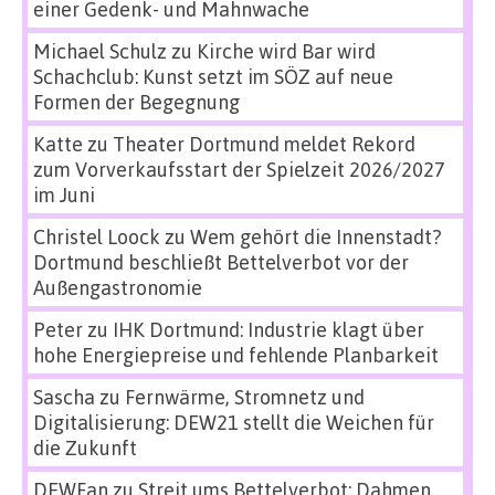
einer Gedenk- und Mahnwache
Michael Schulz
zu
Kirche wird Bar wird
Schachclub: Kunst setzt im SÖZ auf neue
Formen der Begegnung
Katte
zu
Theater Dortmund meldet Rekord
zum Vorverkaufsstart der Spielzeit 2026/2027
im Juni
Christel Loock
zu
Wem gehört die Innenstadt?
Dortmund beschließt Bettelverbot vor der
Außengastronomie
Peter
zu
IHK Dortmund: Industrie klagt über
hohe Energiepreise und fehlende Planbarkeit
Sascha
zu
Fernwärme, Stromnetz und
Digitalisierung: DEW21 stellt die Weichen für
die Zukunft
DEWFan
zu
Streit ums Bettelverbot: Dahmen