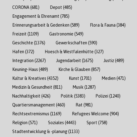
CORONA
(681)
Depot
(485)
Engagement & Ehrenamt
(785)
Erinnerungsarbeit & Gedenken
(589)
Flora & Fauna
(384)
Freizeit
(1109)
Gastronomie
(549)
Geschichte
(1376)
Gewerkschaften
(590)
Hafen
(372)
Hoesch & Westfalenhütte
(327)
Integration
(2267)
Jugendarbeit
(1675)
Justiz
(489)
Keuning-Haus
(489)
Kirche & Glauben
(857)
Kultur & Kreatives
(4352)
Kunst
(1701)
Medien
(471)
Medizin & Gesundheit
(811)
Musik
(1287)
Nachhaltigkeit
(426)
Politik
(5383)
Polizei
(1240)
Quartiersmanagement
(460)
Rat
(981)
Rechtsextremismus
(1169)
Refugees Welcome
(904)
Religion
(571)
Soziales
(4443)
Sport
(758)
Stadtentwicklung & -planung
(1133)