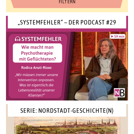
„SYSTEMFEHLER“ – DER PODCAST #29
SERIE: NORDSTADT-GESCHICHTE(N)