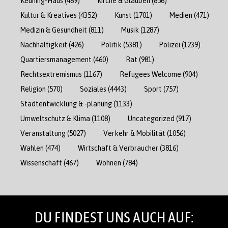
Keuning-Haus
(489)
Kirche & Glauben
(856)
Kultur & Kreatives
(4352)
Kunst
(1701)
Medien
(471)
Medizin & Gesundheit
(811)
Musik
(1287)
Nachhaltigkeit
(426)
Politik
(5381)
Polizei
(1239)
Quartiersmanagement
(460)
Rat
(981)
Rechtsextremismus
(1167)
Refugees Welcome
(904)
Religion
(570)
Soziales
(4443)
Sport
(757)
Stadtentwicklung & -planung
(1133)
Umweltschutz & Klima
(1108)
Uncategorized
(917)
Veranstaltung
(5027)
Verkehr & Mobilität
(1056)
Wahlen
(474)
Wirtschaft & Verbraucher
(3816)
Wissenschaft
(467)
Wohnen
(784)
DU FINDEST UNS AUCH AUF: