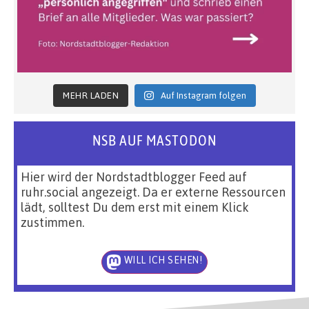
MEHR LADEN
Auf Instagram folgen
NSB AUF MASTODON
Hier wird der Nordstadtblogger Feed auf
ruhr.social angezeigt. Da er externe Ressourcen
lädt, solltest Du dem erst mit einem Klick
zustimmen.
WILL ICH SEHEN!