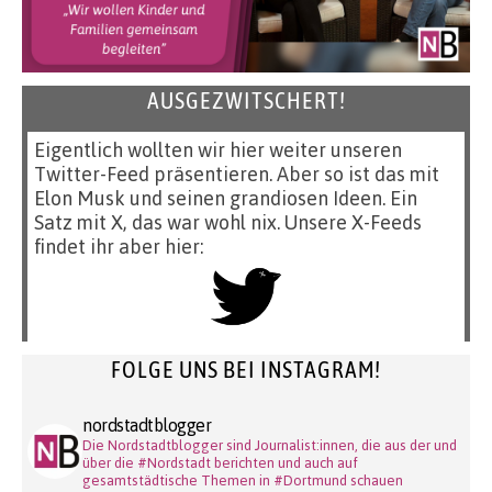
AUSGEZWITSCHERT!
Eigentlich wollten wir hier weiter unseren
Twitter-Feed präsentieren. Aber so ist das mit
Elon Musk und seinen grandiosen Ideen. Ein
Satz mit X, das war wohl nix. Unsere X-Feeds
findet ihr aber hier:
FOLGE UNS BEI INSTAGRAM!
nordstadtblogger
Die Nordstadtblogger sind Journalist:innen, die aus der und
über die #Nordstadt berichten und auch auf
gesamtstädtische Themen in #Dortmund schauen