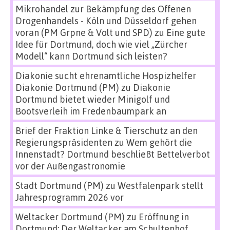
Mikrohandel zur Bekämpfung des Offenen
Drogenhandels - Köln und Düsseldorf gehen
voran (PM Grpne & Volt und SPD)
zu
Eine gute
Idee für Dortmund, doch wie viel „Zürcher
Modell“ kann Dortmund sich leisten?
Diakonie sucht ehrenamtliche Hospizhelfer
Diakonie Dortmund (PM)
zu
Diakonie
Dortmund bietet wieder Minigolf und
Bootsverleih im Fredenbaumpark an
Brief der Fraktion Linke & Tierschutz an den
Regierungspräsidenten
zu
Wem gehört die
Innenstadt? Dortmund beschließt Bettelverbot
vor der Außengastronomie
Stadt Dortmund (PM)
zu
Westfalenpark stellt
Jahresprogramm 2026 vor
Weltacker Dortmund (PM)
zu
Eröffnung in
Dortmund: Der Weltacker am Schultenhof