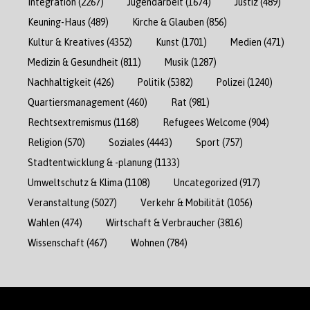
Integration
(2267)
Jugendarbeit
(1674)
Justiz
(489)
Keuning-Haus
(489)
Kirche & Glauben
(856)
Kultur & Kreatives
(4352)
Kunst
(1701)
Medien
(471)
Medizin & Gesundheit
(811)
Musik
(1287)
Nachhaltigkeit
(426)
Politik
(5382)
Polizei
(1240)
Quartiersmanagement
(460)
Rat
(981)
Rechtsextremismus
(1168)
Refugees Welcome
(904)
Religion
(570)
Soziales
(4443)
Sport
(757)
Stadtentwicklung & -planung
(1133)
Umweltschutz & Klima
(1108)
Uncategorized
(917)
Veranstaltung
(5027)
Verkehr & Mobilität
(1056)
Wahlen
(474)
Wirtschaft & Verbraucher
(3816)
Wissenschaft
(467)
Wohnen
(784)