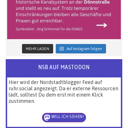
MEHR LADEN
Auf Instagram folgen
NSB AUF MASTODON
Hier wird der Nordstadtblogger Feed auf
ruhr.social angezeigt. Da er externe Ressourcen
lädt, solltest Du dem erst mit einem Klick
zustimmen.
WILL ICH SEHEN!