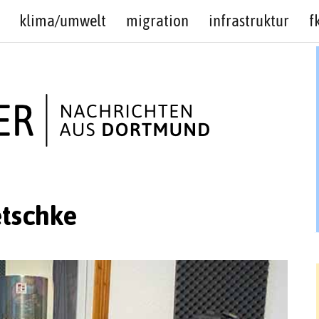
klima/umwelt
migration
infrastruktur
f
etschke