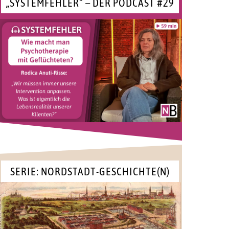
„SYSTEMFEHLER“ – DER PODCAST #29
SERIE: NORDSTADT-GESCHICHTE(N)