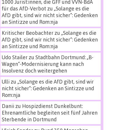
1000 Jurist:innen, die GFF und VVN-BdA
für das AfD-Verbot
zu
„Solange es die
AfD gibt, sind wir nicht sicher“: Gedenken
an Sinti:zze und Rom:nja
Kritischer Beobachter
zu
„Solange es die
AfD gibt, sind wir nicht sicher“: Gedenken
an Sinti:zze und Rom:nja
Udo Stailer
zu
Stadtbahn Dortmund: „B-
Wagen“-Modernisierung kann nach
Insolvenz doch weitergehen
Ulli
zu
„Solange es die AfD gibt, sind wir
nicht sicher“: Gedenken an Sinti:zze und
Rom:nja
Danii
zu
Hospizdienst Dunkelbunt:
Ehrenamtliche begleiten seit fünf Jahren
Sterbende in Dortmund