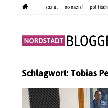
Skip
sozial
no nazis!
politisch
to
content
Schlagwort:
Tobias P