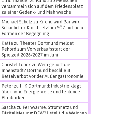
Ulrich Sander
zu
Rund 350 Menschen
versammeln sich auf dem Friedensplatz
zu einer Gedenk- und Mahnwache
Michael Schulz
zu
Kirche wird Bar wird
Schachclub: Kunst setzt im SÖZ auf neue
Formen der Begegnung
Katte
zu
Theater Dortmund meldet
Rekord zum Vorverkaufsstart der
Spielzeit 2026/2027 im Juni
Christel Loock
zu
Wem gehört die
Innenstadt? Dortmund beschließt
Bettelverbot vor der Außengastronomie
Peter
zu
IHK Dortmund: Industrie klagt
über hohe Energiepreise und fehlende
Planbarkeit
Sascha
zu
Fernwärme, Stromnetz und
Digitalisierung: DEW21 stellt die Weichen