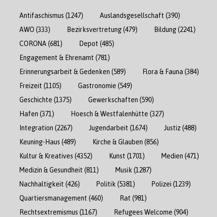
Antifaschismus
(1247)
Auslandsgesellschaft
(390)
AWO
(333)
Bezirksvertretung
(479)
Bildung
(2241)
CORONA
(681)
Depot
(485)
Engagement & Ehrenamt
(781)
Erinnerungsarbeit & Gedenken
(589)
Flora & Fauna
(384)
Freizeit
(1105)
Gastronomie
(549)
Geschichte
(1375)
Gewerkschaften
(590)
Hafen
(371)
Hoesch & Westfalenhütte
(327)
Integration
(2267)
Jugendarbeit
(1674)
Justiz
(488)
Keuning-Haus
(489)
Kirche & Glauben
(856)
Kultur & Kreatives
(4352)
Kunst
(1701)
Medien
(471)
Medizin & Gesundheit
(811)
Musik
(1287)
Nachhaltigkeit
(426)
Politik
(5381)
Polizei
(1239)
Quartiersmanagement
(460)
Rat
(981)
Rechtsextremismus
(1167)
Refugees Welcome
(904)