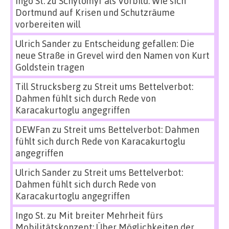
Ingo St.
zu
Schytomyr als Vorbild: Wie sich
Dortmund auf Krisen und Schutzräume
vorbereiten will
Ulrich Sander
zu
Entscheidung gefallen: Die
neue Straße in Grevel wird den Namen von Kurt
Goldstein tragen
Till Strucksberg
zu
Streit ums Bettelverbot:
Dahmen fühlt sich durch Rede von
Karacakurtoglu angegriffen
DEWFan
zu
Streit ums Bettelverbot: Dahmen
fühlt sich durch Rede von Karacakurtoglu
angegriffen
Ulrich Sander
zu
Streit ums Bettelverbot:
Dahmen fühlt sich durch Rede von
Karacakurtoglu angegriffen
Ingo St.
zu
Mit breiter Mehrheit fürs
Mobilitätskonzept: Über Möglichkeiten der