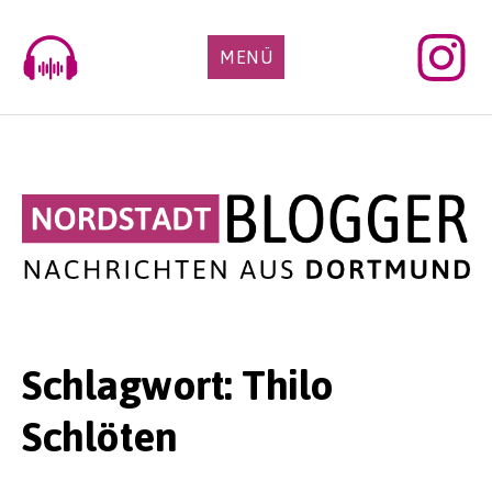
Skip
to
MENÜ
content
Schlagwort:
Thilo
Schlöten