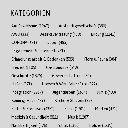
KATEGORIEN
Antifaschismus
(1247)
Auslandsgesellschaft
(390)
AWO
(333)
Bezirksvertretung
(479)
Bildung
(2241)
CORONA
(681)
Depot
(485)
Engagement & Ehrenamt
(781)
Erinnerungsarbeit & Gedenken
(589)
Flora & Fauna
(384)
Freizeit
(1105)
Gastronomie
(549)
Geschichte
(1375)
Gewerkschaften
(590)
Hafen
(371)
Hoesch & Westfalenhütte
(327)
Integration
(2267)
Jugendarbeit
(1674)
Justiz
(488)
Keuning-Haus
(489)
Kirche & Glauben
(856)
Kultur & Kreatives
(4352)
Kunst
(1701)
Medien
(471)
Medizin & Gesundheit
(811)
Musik
(1287)
Nachhaltigkeit
(426)
Politik
(5380)
Polizei
(1239)