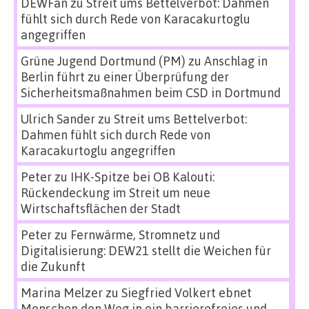
DEWFan
zu
Streit ums Bettelverbot: Dahmen
fühlt sich durch Rede von Karacakurtoglu
angegriffen
Grüne Jugend Dortmund (PM)
zu
Anschlag in
Berlin führt zu einer Überprüfung der
Sicherheitsmaßnahmen beim CSD in Dortmund
Ulrich Sander
zu
Streit ums Bettelverbot:
Dahmen fühlt sich durch Rede von
Karacakurtoglu angegriffen
Peter
zu
IHK-Spitze bei OB Kalouti:
Rückendeckung im Streit um neue
Wirtschaftsflächen der Stadt
Peter
zu
Fernwärme, Stromnetz und
Digitalisierung: DEW21 stellt die Weichen für
die Zukunft
Marina Melzer
zu
Siegfried Volkert ebnet
Menschen den Weg in ein barrierefreies und