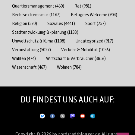
Quartiersmanagement
(460)
Rat
(981)
Rechtsextremismus
(1167)
Refugees Welcome
(904)
Religion
(570)
Soziales
(4441)
Sport
(757)
Stadtentwicklung & -planung
(1133)
Umweltschutz & Klima
(1108)
Uncategorized
(917)
Veranstaltung
(5027)
Verkehr & Mobilität
(1056)
Wahlen
(474)
Wirtschaft & Verbraucher
(3816)
Wissenschaft
(467)
Wohnen
(784)
DU FINDEST UNS AUCH AUF:
Copyright © 2026
by nordstadtblogger.de
All rights