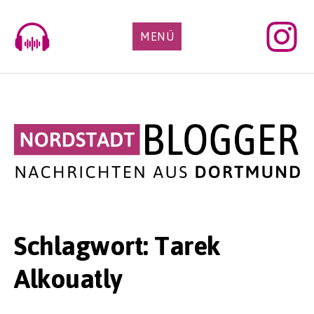
Skip
to
MENÜ
content
Schlagwort:
Tarek
Alkouatly