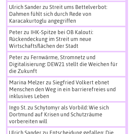
Ulrich Sander
zu
Streit ums Bettelverbot:
Dahmen fühlt sich durch Rede von
Karacakurtoglu angegriffen
Peter
zu
IHK-Spitze bei OB Kalouti:
Rückendeckung im Streit um neue
Wirtschaftsflächen der Stadt
Peter
zu
Fernwärme, Stromnetz und
Digitalisierung: DEW21 stellt die Weichen für
die Zukunft
Marina Melzer
zu
Siegfried Volkert ebnet
Menschen den Weg in ein barrierefreies und
inklusives Leben
Ingo St.
zu
Schytomyr als Vorbild: Wie sich
Dortmund auf Krisen und Schutzräume
vorbereiten will
Ulrich Sander
zu
Entscheidung gefallen: Die