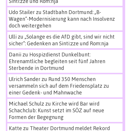
Sinti:zze und Rom:nja
Udo Stailer
zu
Stadtbahn Dortmund: „B-
Wagen“-Modernisierung kann nach Insolvenz
doch weitergehen
Ulli
zu
„Solange es die AfD gibt, sind wir nicht
sicher“: Gedenken an Sinti:zze und Rom:nja
Danii
zu
Hospizdienst Dunkelbunt:
Ehrenamtliche begleiten seit fünf Jahren
Sterbende in Dortmund
Ulrich Sander
zu
Rund 350 Menschen
versammeln sich auf dem Friedensplatz zu
einer Gedenk- und Mahnwache
Michael Schulz
zu
Kirche wird Bar wird
Schachclub: Kunst setzt im SÖZ auf neue
Formen der Begegnung
Katte
zu
Theater Dortmund meldet Rekord