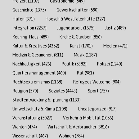
Freizeit
(1107)
Gastronomie
(549)
Geschichte
(1375)
Gewerkschaften
(590)
Hafen
(371)
Hoesch & Westfalenhütte
(327)
Integration
(2267)
Jugendarbeit
(1675)
Justiz
(489)
Keuning-Haus
(489)
Kirche & Glauben
(856)
Kultur & Kreatives
(4352)
Kunst
(1701)
Medien
(471)
Medizin & Gesundheit
(811)
Musik
(1287)
Nachhaltigkeit
(426)
Politik
(5382)
Polizei
(1240)
Quartiersmanagement
(460)
Rat
(981)
Rechtsextremismus
(1168)
Refugees Welcome
(904)
Religion
(570)
Soziales
(4443)
Sport
(757)
Stadtentwicklung & -planung
(1133)
Umweltschutz & Klima
(1108)
Uncategorized
(917)
Veranstaltung
(5027)
Verkehr & Mobilität
(1056)
Wahlen
(474)
Wirtschaft & Verbraucher
(3816)
Wissenschaft
(467)
Wohnen
(784)