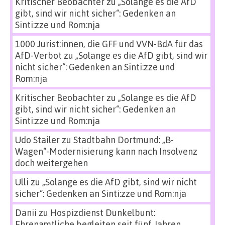
Kritischer Beobachter
zu
„Solange es die AfD
gibt, sind wir nicht sicher“: Gedenken an
Sinti:zze und Rom:nja
1000 Jurist:innen, die GFF und VVN-BdA für das
AfD-Verbot
zu
„Solange es die AfD gibt, sind wir
nicht sicher“: Gedenken an Sinti:zze und
Rom:nja
Kritischer Beobachter
zu
„Solange es die AfD
gibt, sind wir nicht sicher“: Gedenken an
Sinti:zze und Rom:nja
Udo Stailer
zu
Stadtbahn Dortmund: „B-
Wagen“-Modernisierung kann nach Insolvenz
doch weitergehen
Ulli
zu
„Solange es die AfD gibt, sind wir nicht
sicher“: Gedenken an Sinti:zze und Rom:nja
Danii
zu
Hospizdienst Dunkelbunt:
Ehrenamtliche begleiten seit fünf Jahren