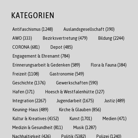
KATEGORIEN
Antifaschismus
(1248)
Auslandsgesellschaft
(390)
AWO
(333)
Bezirksvertretung
(479)
Bildung
(2244)
CORONA
(681)
Depot
(485)
Engagement & Ehrenamt
(784)
Erinnerungsarbeit & Gedenken
(589)
Flora & Fauna
(384)
Freizeit
(1108)
Gastronomie
(549)
Geschichte
(1376)
Gewerkschaften
(590)
Hafen
(371)
Hoesch & Westfalenhütte
(327)
Integration
(2267)
Jugendarbeit
(1675)
Justiz
(489)
Keuning-Haus
(489)
Kirche & Glauben
(856)
Kultur & Kreatives
(4352)
Kunst
(1701)
Medien
(471)
Medizin & Gesundheit
(811)
Musik
(1287)
Nachhaltigkeit
(426)
Politik
(5382)
Polizei
(1240)