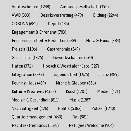
Antifaschismus
(1248)
Auslandsgesellschaft
(390)
AWO
(333)
Bezirksvertretung
(479)
Bildung
(2244)
CORONA
(681)
Depot
(485)
Engagement & Ehrenamt
(783)
Erinnerungsarbeit & Gedenken
(589)
Flora & Fauna
(384)
Freizeit
(1106)
Gastronomie
(549)
Geschichte
(1375)
Gewerkschaften
(590)
Hafen
(371)
Hoesch & Westfalenhütte
(327)
Integration
(2267)
Jugendarbeit
(1675)
Justiz
(489)
Keuning-Haus
(489)
Kirche & Glauben
(856)
Kultur & Kreatives
(4352)
Kunst
(1701)
Medien
(471)
Medizin & Gesundheit
(811)
Musik
(1287)
Nachhaltigkeit
(426)
Politik
(5382)
Polizei
(1240)
Quartiersmanagement
(460)
Rat
(981)
Rechtsextremismus
(1168)
Refugees Welcome
(904)