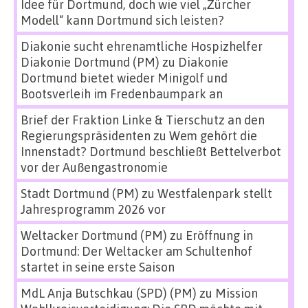
Idee für Dortmund, doch wie viel „Zürcher
Modell“ kann Dortmund sich leisten?
Diakonie sucht ehrenamtliche Hospizhelfer
Diakonie Dortmund (PM)
zu
Diakonie
Dortmund bietet wieder Minigolf und
Bootsverleih im Fredenbaumpark an
Brief der Fraktion Linke & Tierschutz an den
Regierungspräsidenten
zu
Wem gehört die
Innenstadt? Dortmund beschließt Bettelverbot
vor der Außengastronomie
Stadt Dortmund (PM)
zu
Westfalenpark stellt
Jahresprogramm 2026 vor
Weltacker Dortmund (PM)
zu
Eröffnung in
Dortmund: Der Weltacker am Schultenhof
startet in seine erste Saison
MdL Anja Butschkau (SPD) (PM)
zu
Mission