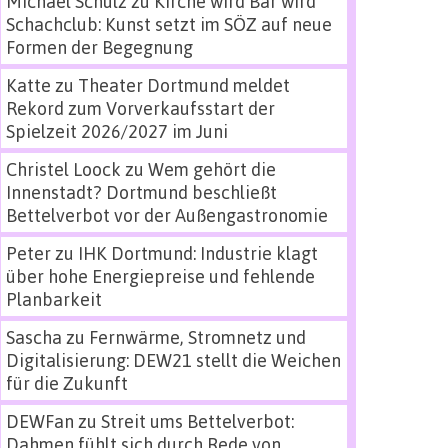
Michael Schulz
zu
Kirche wird Bar wird
Schachclub: Kunst setzt im SÖZ auf neue
Formen der Begegnung
Katte
zu
Theater Dortmund meldet
Rekord zum Vorverkaufsstart der
Spielzeit 2026/2027 im Juni
Christel Loock
zu
Wem gehört die
Innenstadt? Dortmund beschließt
Bettelverbot vor der Außengastronomie
Peter
zu
IHK Dortmund: Industrie klagt
über hohe Energiepreise und fehlende
Planbarkeit
Sascha
zu
Fernwärme, Stromnetz und
Digitalisierung: DEW21 stellt die Weichen
für die Zukunft
DEWFan
zu
Streit ums Bettelverbot:
Dahmen fühlt sich durch Rede von