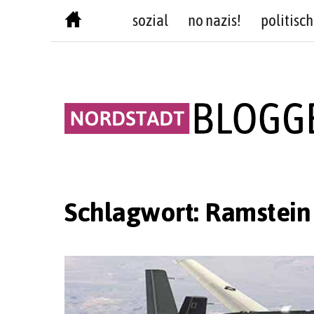
Skip
sozial
no nazis!
politisch
to
content
Schlagwort:
Ramstein