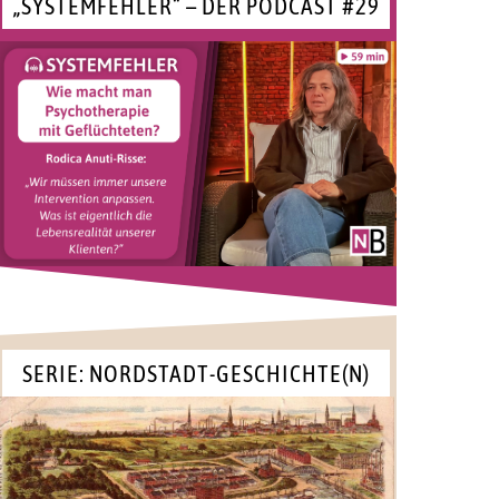
„SYSTEMFEHLER“ – DER PODCAST #29
SERIE: NORDSTADT-GESCHICHTE(N)