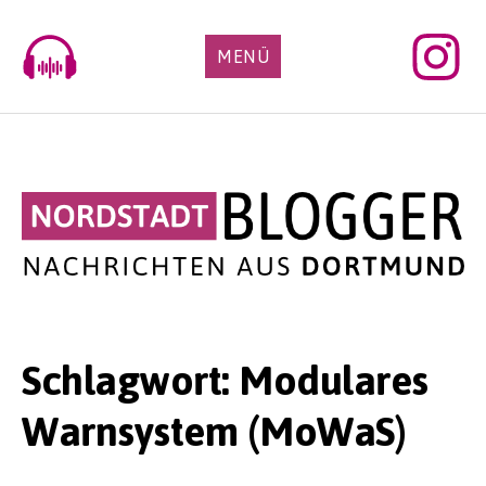
Skip
to
MENÜ
content
Schlagwort:
Modulares
Warnsystem (MoWaS)