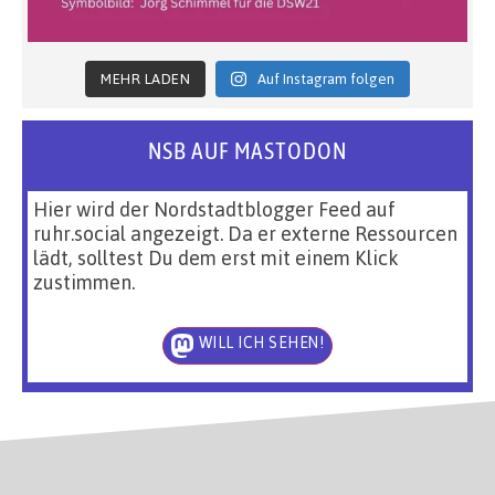
MEHR LADEN
Auf Instagram folgen
NSB AUF MASTODON
Hier wird der Nordstadtblogger Feed auf
ruhr.social angezeigt. Da er externe Ressourcen
lädt, solltest Du dem erst mit einem Klick
zustimmen.
WILL ICH SEHEN!