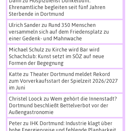
Danii
zu
Hospizdienst Dunkelbunt:
Ehrenamtliche begleiten seit fünf Jahren
Sterbende in Dortmund
Ulrich Sander
zu
Rund 350 Menschen
versammeln sich auf dem Friedensplatz zu
einer Gedenk- und Mahnwache
Michael Schulz
zu
Kirche wird Bar wird
Schachclub: Kunst setzt im SÖZ auf neue
Formen der Begegnung
Katte
zu
Theater Dortmund meldet Rekord
zum Vorverkaufsstart der Spielzeit 2026/2027
im Juni
Christel Loock
zu
Wem gehört die Innenstadt?
Dortmund beschließt Bettelverbot vor der
Außengastronomie
Peter
zu
IHK Dortmund: Industrie klagt über
hohe Energiepreise und fehlende Planbarkeit