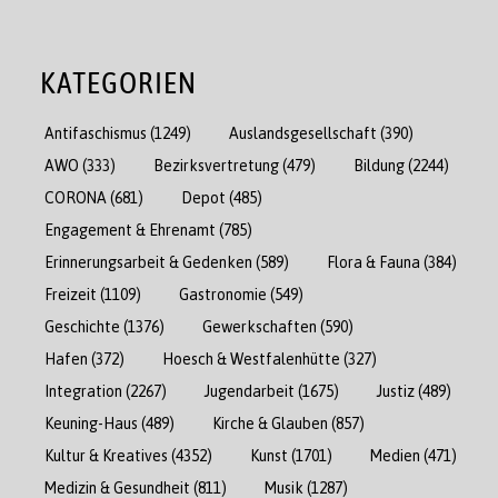
KATEGORIEN
Antifaschismus
(1249)
Auslandsgesellschaft
(390)
AWO
(333)
Bezirksvertretung
(479)
Bildung
(2244)
CORONA
(681)
Depot
(485)
Engagement & Ehrenamt
(785)
Erinnerungsarbeit & Gedenken
(589)
Flora & Fauna
(384)
Freizeit
(1109)
Gastronomie
(549)
Geschichte
(1376)
Gewerkschaften
(590)
Hafen
(372)
Hoesch & Westfalenhütte
(327)
Integration
(2267)
Jugendarbeit
(1675)
Justiz
(489)
Keuning-Haus
(489)
Kirche & Glauben
(857)
Kultur & Kreatives
(4352)
Kunst
(1701)
Medien
(471)
Medizin & Gesundheit
(811)
Musik
(1287)