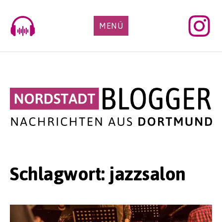
Skip
to
MENÜ
content
Schlagwort:
jazzsalon