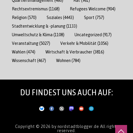
Quartiersmanagement
(460)
Rat
(981)
Rechtsextremismus
(1168)
Refugees Welcome
(904)
Religion
(570)
Soziales
(4443)
Sport
(757)
Stadtentwicklung & -planung
(1133)
Umweltschutz & Klima
(1108)
Uncategorized
(917)
Veranstaltung
(5027)
Verkehr & Mobilität
(1056)
Wahlen
(474)
Wirtschaft & Verbraucher
(3816)
Wissenschaft
(467)
Wohnen
(784)
DU FINDEST UNS AUCH AUF:
Copyright © 2026
by nordstadtblogger.de
All rights
reserved.