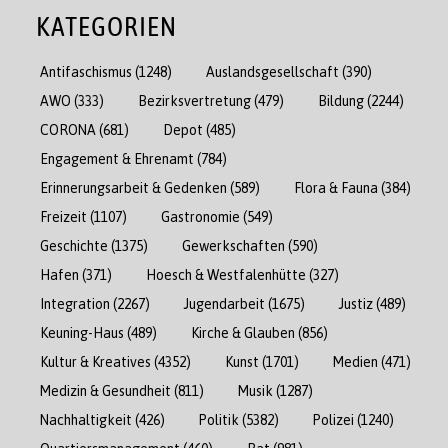
KATEGORIEN
Antifaschismus
(1248)
Auslandsgesellschaft
(390)
AWO
(333)
Bezirksvertretung
(479)
Bildung
(2244)
CORONA
(681)
Depot
(485)
Engagement & Ehrenamt
(784)
Erinnerungsarbeit & Gedenken
(589)
Flora & Fauna
(384)
Freizeit
(1107)
Gastronomie
(549)
Geschichte
(1375)
Gewerkschaften
(590)
Hafen
(371)
Hoesch & Westfalenhütte
(327)
Integration
(2267)
Jugendarbeit
(1675)
Justiz
(489)
Keuning-Haus
(489)
Kirche & Glauben
(856)
Kultur & Kreatives
(4352)
Kunst
(1701)
Medien
(471)
Medizin & Gesundheit
(811)
Musik
(1287)
Nachhaltigkeit
(426)
Politik
(5382)
Polizei
(1240)