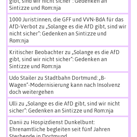
gibt, sind wir nicht sicher“: Gedenken an
Sinti:zze und Rom:nja
1000 Jurist:innen, die GFF und VVN-BdA für das
AfD-Verbot
zu
„Solange es die AfD gibt, sind wir
nicht sicher“: Gedenken an Sinti:zze und
Rom:nja
Kritischer Beobachter
zu
„Solange es die AfD
gibt, sind wir nicht sicher“: Gedenken an
Sinti:zze und Rom:nja
Udo Stailer
zu
Stadtbahn Dortmund: „B-
Wagen“-Modernisierung kann nach Insolvenz
doch weitergehen
Ulli
zu
„Solange es die AfD gibt, sind wir nicht
sicher“: Gedenken an Sinti:zze und Rom:nja
Danii
zu
Hospizdienst Dunkelbunt:
Ehrenamtliche begleiten seit fünf Jahren
Sterbende in Dortmund