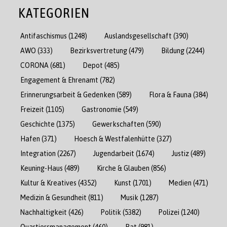
KATEGORIEN
Antifaschismus
(1248)
Auslandsgesellschaft
(390)
AWO
(333)
Bezirksvertretung
(479)
Bildung
(2244)
CORONA
(681)
Depot
(485)
Engagement & Ehrenamt
(782)
Erinnerungsarbeit & Gedenken
(589)
Flora & Fauna
(384)
Freizeit
(1105)
Gastronomie
(549)
Geschichte
(1375)
Gewerkschaften
(590)
Hafen
(371)
Hoesch & Westfalenhütte
(327)
Integration
(2267)
Jugendarbeit
(1674)
Justiz
(489)
Keuning-Haus
(489)
Kirche & Glauben
(856)
Kultur & Kreatives
(4352)
Kunst
(1701)
Medien
(471)
Medizin & Gesundheit
(811)
Musik
(1287)
Nachhaltigkeit
(426)
Politik
(5382)
Polizei
(1240)
Quartiersmanagement
(460)
Rat
(981)