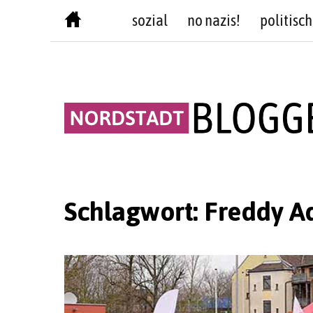
Skip
sozial
no nazis!
politisch
to
content
Schlagwort:
Freddy A