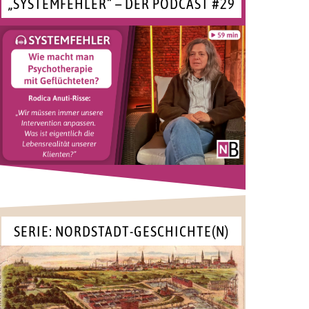
„SYSTEMFEHLER“ – DER PODCAST #29
SERIE: NORDSTADT-GESCHICHTE(N)