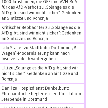
1000 Jurist:innen, die GFF und VVN-BdA
für das AfD-Verbot
zu
„Solange es die
AfD gibt, sind wir nicht sicher“: Gedenken
an Sinti:zze und Rom:nja
Kritischer Beobachter
zu
„Solange es die
AfD gibt, sind wir nicht sicher“: Gedenken
an Sinti:zze und Rom:nja
Udo Stailer
zu
Stadtbahn Dortmund: „B-
Wagen“-Modernisierung kann nach
Insolvenz doch weitergehen
Ulli
zu
„Solange es die AfD gibt, sind wir
nicht sicher“: Gedenken an Sinti:zze und
Rom:nja
Danii
zu
Hospizdienst Dunkelbunt:
Ehrenamtliche begleiten seit fünf Jahren
Sterbende in Dortmund