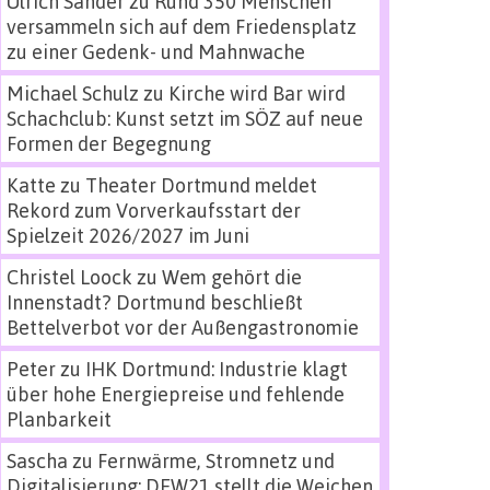
Ulrich Sander
zu
Rund 350 Menschen
versammeln sich auf dem Friedensplatz
zu einer Gedenk- und Mahnwache
Michael Schulz
zu
Kirche wird Bar wird
Schachclub: Kunst setzt im SÖZ auf neue
Formen der Begegnung
Katte
zu
Theater Dortmund meldet
Rekord zum Vorverkaufsstart der
Spielzeit 2026/2027 im Juni
Christel Loock
zu
Wem gehört die
Innenstadt? Dortmund beschließt
Bettelverbot vor der Außengastronomie
Peter
zu
IHK Dortmund: Industrie klagt
über hohe Energiepreise und fehlende
Planbarkeit
Sascha
zu
Fernwärme, Stromnetz und
Digitalisierung: DEW21 stellt die Weichen