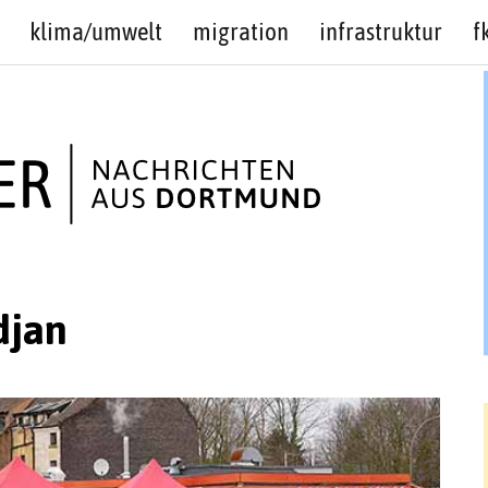
klima/umwelt
migration
infrastruktur
f
djan