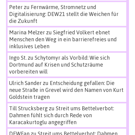
Peter
zu
Fernwärme, Stromnetz und
Digitalisierung: DEW21 stellt die Weichen für
die Zukunft
Marina Melzer
zu
Siegfried Volkert ebnet
Menschen den Weg in ein barrierefreies und
inklusives Leben
Ingo St.
zu
Schytomyr als Vorbild: Wie sich
Dortmund auf Krisen und Schutzräume
vorbereiten will
Ulrich Sander
zu
Entscheidung gefallen: Die
neue Straße in Grevel wird den Namen von Kurt
Goldstein tragen
Till Strucksberg
zu
Streit ums Bettelverbot:
Dahmen fühlt sich durch Rede von
Karacakurtoglu angegriffen
DEWFan
zu
Streit ums Bettelverbot: Dahmen