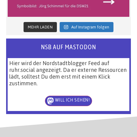
MEHR LADEN
Auf Instagram folgen
NSB AUF MASTODON
Hier wird der Nordstadtblogger Feed auf
ruhr.social angezeigt. Da er externe Ressourcen
lädt, solltest Du dem erst mit einem Klick
zustimmen.
WILL ICH SEHEN!