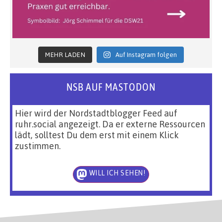
MEHR LADEN
Auf Instagram folgen
NSB AUF MASTODON
Hier wird der Nordstadtblogger Feed auf
ruhr.social angezeigt. Da er externe Ressourcen
lädt, solltest Du dem erst mit einem Klick
zustimmen.
WILL ICH SEHEN!