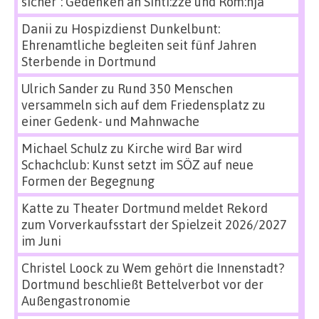
sicher“: Gedenken an Sinti:zze und Rom:nja
Danii
zu
Hospizdienst Dunkelbunt:
Ehrenamtliche begleiten seit fünf Jahren
Sterbende in Dortmund
Ulrich Sander
zu
Rund 350 Menschen
versammeln sich auf dem Friedensplatz zu
einer Gedenk- und Mahnwache
Michael Schulz
zu
Kirche wird Bar wird
Schachclub: Kunst setzt im SÖZ auf neue
Formen der Begegnung
Katte
zu
Theater Dortmund meldet Rekord
zum Vorverkaufsstart der Spielzeit 2026/2027
im Juni
Christel Loock
zu
Wem gehört die Innenstadt?
Dortmund beschließt Bettelverbot vor der
Außengastronomie