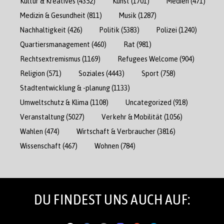
Kultur & Kreatives
(4352)
Kunst
(1701)
Medien
(471)
Medizin & Gesundheit
(811)
Musik
(1287)
Nachhaltigkeit
(426)
Politik
(5383)
Polizei
(1240)
Quartiersmanagement
(460)
Rat
(981)
Rechtsextremismus
(1169)
Refugees Welcome
(904)
Religion
(571)
Soziales
(4443)
Sport
(758)
Stadtentwicklung & -planung
(1133)
Umweltschutz & Klima
(1108)
Uncategorized
(918)
Veranstaltung
(5027)
Verkehr & Mobilität
(1056)
Wahlen
(474)
Wirtschaft & Verbraucher
(3816)
Wissenschaft
(467)
Wohnen
(784)
DU FINDEST UNS AUCH AUF: