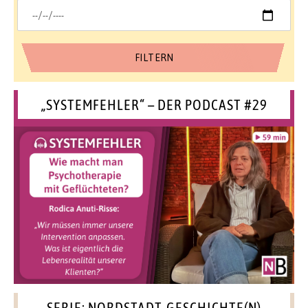
„SYSTEMFEHLER“ – DER PODCAST #29
SERIE: NORDSTADT-GESCHICHTE(N)