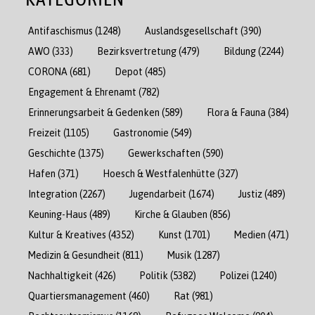
Antifaschismus
(1248)
Auslandsgesellschaft
(390)
AWO
(333)
Bezirksvertretung
(479)
Bildung
(2244)
CORONA
(681)
Depot
(485)
Engagement & Ehrenamt
(782)
Erinnerungsarbeit & Gedenken
(589)
Flora & Fauna
(384)
Freizeit
(1105)
Gastronomie
(549)
Geschichte
(1375)
Gewerkschaften
(590)
Hafen
(371)
Hoesch & Westfalenhütte
(327)
Integration
(2267)
Jugendarbeit
(1674)
Justiz
(489)
Keuning-Haus
(489)
Kirche & Glauben
(856)
Kultur & Kreatives
(4352)
Kunst
(1701)
Medien
(471)
Medizin & Gesundheit
(811)
Musik
(1287)
Nachhaltigkeit
(426)
Politik
(5382)
Polizei
(1240)
Quartiersmanagement
(460)
Rat
(981)