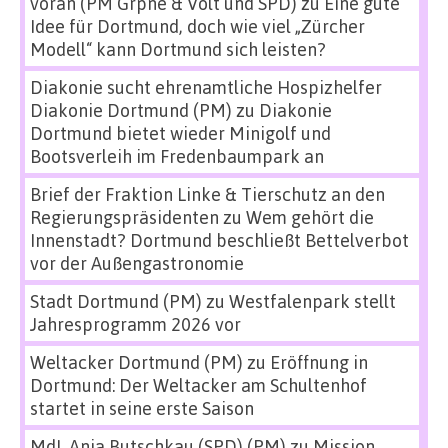
voran (PM Grpne & Volt und SPD)
zu
Eine gute
Idee für Dortmund, doch wie viel „Zürcher
Modell“ kann Dortmund sich leisten?
Diakonie sucht ehrenamtliche Hospizhelfer
Diakonie Dortmund (PM)
zu
Diakonie
Dortmund bietet wieder Minigolf und
Bootsverleih im Fredenbaumpark an
Brief der Fraktion Linke & Tierschutz an den
Regierungspräsidenten
zu
Wem gehört die
Innenstadt? Dortmund beschließt Bettelverbot
vor der Außengastronomie
Stadt Dortmund (PM)
zu
Westfalenpark stellt
Jahresprogramm 2026 vor
Weltacker Dortmund (PM)
zu
Eröffnung in
Dortmund: Der Weltacker am Schultenhof
startet in seine erste Saison
MdL Anja Butschkau (SPD) (PM)
zu
Mission