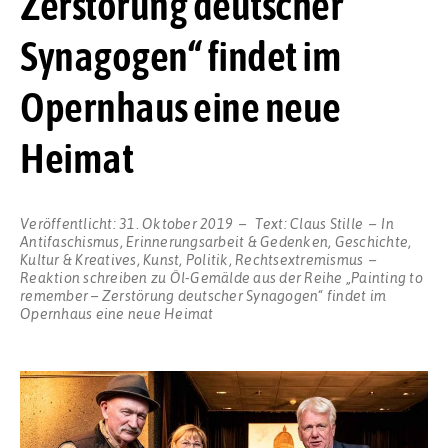
Zerstörung deutscher
Synagogen“ findet im
Opernhaus eine neue
Heimat
Veröffentlicht:
31. Oktober 2019
Text:
Claus Stille
In
Antifaschismus
,
Erinnerungsarbeit & Gedenken
,
Geschichte
,
Kultur & Kreatives
,
Kunst
,
Politik
,
Rechtsextremismus
Reaktion schreiben
zu Öl-Gemälde aus der Reihe „Painting to
remember – Zerstörung deutscher Synagogen“ findet im
Opernhaus eine neue Heimat