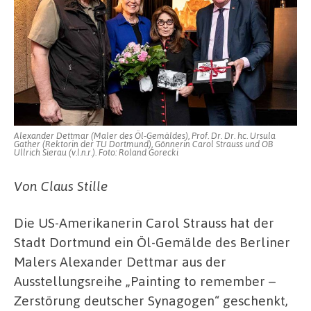
Alexander Dettmar (Maler des Öl-Gemäldes), Prof. Dr. Dr. hc. Ursula
Gather (Rektorin der TU Dortmund), Gönnerin Carol Strauss und OB
Ullrich Sierau (v.l.n.r.). Foto: Roland Gorecki
Von Claus Stille
Die US-Amerikanerin Carol Strauss hat der
Stadt Dortmund ein Öl-Gemälde des Berliner
Malers Alexander Dettmar aus der
Ausstellungsreihe „Painting to remember –
Zerstörung deutscher Synagogen“ geschenkt,