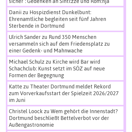
sicher“: Gedenken an Sinti:zze und Rom:nja
Danii
zu
Hospizdienst Dunkelbunt:
Ehrenamtliche begleiten seit fünf Jahren
Sterbende in Dortmund
Ulrich Sander
zu
Rund 350 Menschen
versammeln sich auf dem Friedensplatz zu
einer Gedenk- und Mahnwache
Michael Schulz
zu
Kirche wird Bar wird
Schachclub: Kunst setzt im SÖZ auf neue
Formen der Begegnung
Katte
zu
Theater Dortmund meldet Rekord
zum Vorverkaufsstart der Spielzeit 2026/2027
im Juni
Christel Loock
zu
Wem gehört die Innenstadt?
Dortmund beschließt Bettelverbot vor der
Außengastronomie