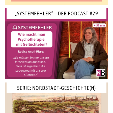
„SYSTEMFEHLER“ – DER PODCAST #29
SERIE: NORDSTADT-GESCHICHTE(N)