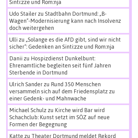
Sinti:zze und Rom:nja
Udo Stailer
zu
Stadtbahn Dortmund: „B-
Wagen“-Modernisierung kann nach Insolvenz
doch weitergehen
Ulli
zu
„Solange es die AfD gibt, sind wir nicht
sicher“: Gedenken an Sinti:zze und Rom:nja
Danii
zu
Hospizdienst Dunkelbunt:
Ehrenamtliche begleiten seit fünf Jahren
Sterbende in Dortmund
Ulrich Sander
zu
Rund 350 Menschen
versammeln sich auf dem Friedensplatz zu
einer Gedenk- und Mahnwache
Michael Schulz
zu
Kirche wird Bar wird
Schachclub: Kunst setzt im SÖZ auf neue
Formen der Begegnung
Katte
zu
Theater Dortmund meldet Rekord