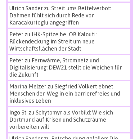
Ulrich Sander
zu
Streit ums Bettelverbot:
Dahmen fühlt sich durch Rede von
Karacakurtoglu angegriffen
Peter
zu
IHK-Spitze bei OB Kalouti:
Rückendeckung im Streit um neue
Wirtschaftsflächen der Stadt
Peter
zu
Fernwärme, Stromnetz und
Digitalisierung: DEW21 stellt die Weichen für
die Zukunft
Marina Melzer
zu
Siegfried Volkert ebnet
Menschen den Weg in ein barrierefreies und
inklusives Leben
Ingo St.
zu
Schytomyr als Vorbild: Wie sich
Dortmund auf Krisen und Schutzräume
vorbereiten will
Ulrich Sander
zu
Entscheidung gefallen: Die