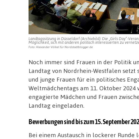
Landtagssitzung in Düsseldorf (Archivbild): Die „Girls Day“-Ver
Möglichkeit, sich mit anderen politisch interessierten zu vernetz
Foto: Alexander Völkel für Nordstadtblogger.de
Noch immer sind Frauen in der Politik u
Landtag von Nordrhein-Westfalen setzt 
und junge Frauen für ein politisches En
Weltmädchentags am 11. Oktober 2024 we
engagierte Mädchen und Frauen zwischen
Landtag eingeladen.
Bewerbungen sind bis zum 15. September 20
Bei einem Austausch in lockerer Runde 