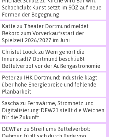
Michael Schulz
zu
Kirche wird Bar wird
Schachclub: Kunst setzt im SÖZ auf neue
Formen der Begegnung
Katte
zu
Theater Dortmund meldet
Rekord zum Vorverkaufsstart der
Spielzeit 2026/2027 im Juni
Christel Loock
zu
Wem gehört die
Innenstadt? Dortmund beschließt
Bettelverbot vor der Außengastronomie
Peter
zu
IHK Dortmund: Industrie klagt
über hohe Energiepreise und fehlende
Planbarkeit
Sascha
zu
Fernwärme, Stromnetz und
Digitalisierung: DEW21 stellt die Weichen
für die Zukunft
DEWFan
zu
Streit ums Bettelverbot:
Dahmen fühlt sich durch Rede von