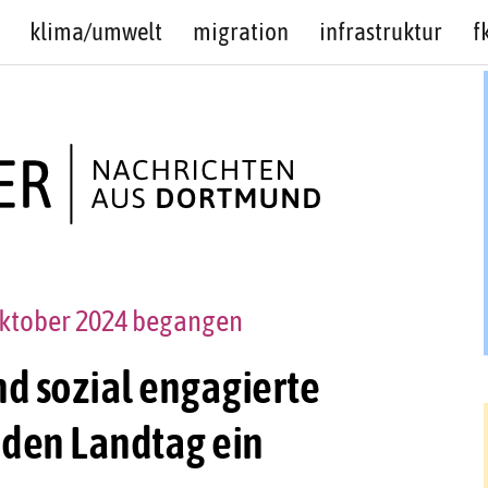
klima/umwelt
migration
infrastruktur
f
Oktober 2024 begangen
nd sozial engagierte
den Landtag ein