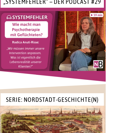
„SYSTEMFEHLER“ – DER PODCAST #29
SERIE: NORDSTADT-GESCHICHTE(N)