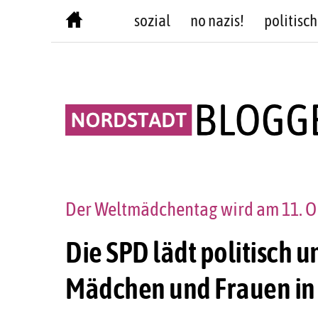
Skip
sozial
no nazis!
politisch
to
content
Der Weltmädchentag wird am 11. 
Die SPD lädt politisch u
Mädchen und Frauen in 