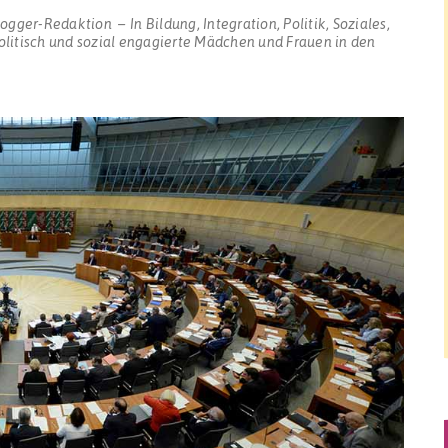
logger-Redaktion
In
Bildung
,
Integration
,
Politik
,
Soziales
,
olitisch und sozial engagierte Mädchen und Frauen in den