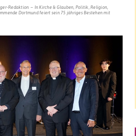
gger-Redaktion
In
Kirche & Glauben
,
Politik
,
Religion
,
Kommende Dortmund feiert sein 75 jähriges Bestehen mit