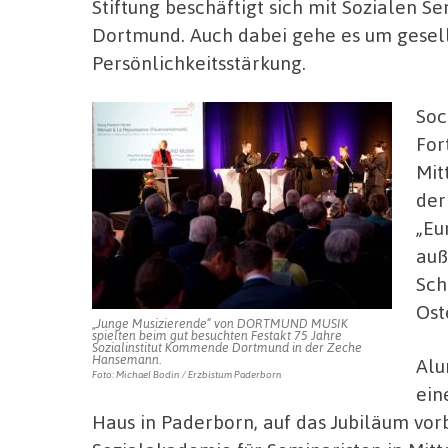
Stiftung beschäftigt sich mit Sozialen 
Dortmund. Auch dabei gehe es um gese
Persönlichkeitsstärkung.
Soc
For
Mit
der
„Eu
auß
Sch
Ost
„Junge Musizierende“ von DORTMUND MUSIK
spielten beim gut besuchten Festakt 75 Jahre
Sozialinstitut Kommende Dortmund in der Zeche
Hansemann.
Alu
Foto: Michael Bodin / Erzbistum Paderborn
ein
Haus in Paderborn, auf das Jubiläum vorb