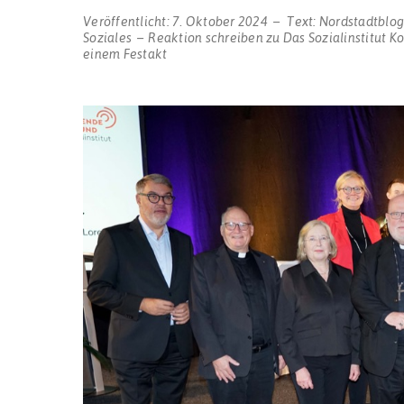
Veröffentlicht:
7. Oktober 2024
Text:
Nordstadtblo
Soziales
Reaktion schreiben
zu Das Sozialinstitut 
einem Festakt