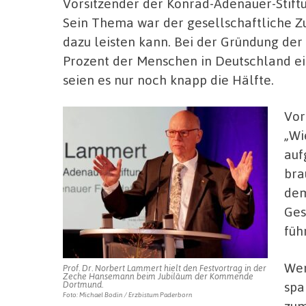
Vorsitzender der Konrad-Adenauer-Stiftu
Sein Thema war der gesellschaftliche Z
dazu leisten kann. Bei der Gründung de
Prozent der Menschen in Deutschland ein
seien es nur noch knapp die Hälfte.
Vor
„Wi
auf
bra
dem
Ges
füh
Wen
Prof. Dr. Norbert Lammert hielt den Festvortrag in der
Zeche Hansemann beim Jubiläum der Kommende
spa
Dortmund.
Foto: Michael Bodin / Erzbistum Paderborn
zum