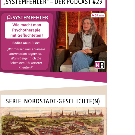
„SYSTEMFEHLER“ – DER PODCAST #29
SERIE: NORDSTADT-GESCHICHTE(N)