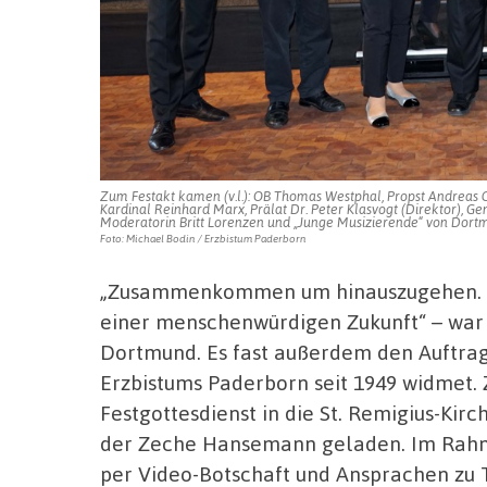
Zum Festakt kamen (v.l.): OB Thomas Westphal, Propst Andreas
Kardinal Reinhard Marx, Prälat Dr. Peter Klasvogt (Direktor), G
Moderatorin Britt Lorenzen und „Junge Musizierende“ von Dort
Foto: Michael Bodin / Erzbistum Paderborn
„Zusammenkommen um hinauszugehen. Ch
einer menschenwürdigen Zukunft“ – war
Dortmund. Es fast außerdem den Auftrag
Erzbistums Paderborn seit 1949 widmet.
Festgottesdienst in die St. Remigius-Ki
der Zeche Hansemann geladen. Im Rahm
per Video-Botschaft und Ansprachen zu 