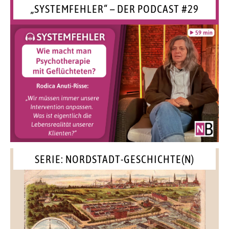
„SYSTEMFEHLER“ – DER PODCAST #29
SERIE: NORDSTADT-GESCHICHTE(N)