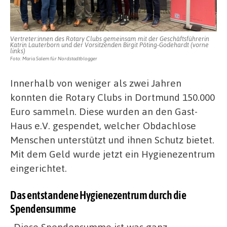
Vertreter:innen des Rotary Clubs gemeinsam mit der Geschäftsführerin
Katrin Lauterborn und der Vorsitzenden Birgit Pöting-Godehardt (vorne
links)
Foto: Maria Salem für Nordstadtblogger
Innerhalb von weniger als zwei Jahren
konnten die Rotary Clubs in Dortmund 150.000
Euro sammeln. Diese wurden an den Gast-
Haus e.V. gespendet, welcher Obdachlose
Menschen unterstützt und ihnen Schutz bietet.
Mit dem Geld wurde jetzt ein Hygienezentrum
eingerichtet.
Das entstandene Hygienezentrum durch die
Spendensumme
„Diese Spendensumme ist was ganz