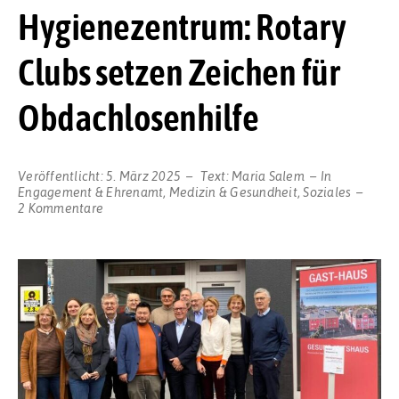
Hygienezentrum: Rotary
Clubs setzen Zeichen für
Obdachlosenhilfe
Veröffentlicht:
5. März 2025
Text:
Maria Salem
In
Engagement & Ehrenamt
,
Medizin & Gesundheit
,
Soziales
zu
2 Kommentare
150.000
Euro
für
ein
neues
Hygienezentrum:
Rotary
Clubs
setzen
Zeichen
für
Obdachlosenhilfe