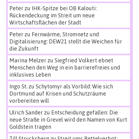
Peter
zu
IHK-Spitze bei OB Kalouti:
Rückendeckung im Streit um neue
Wirtschaftsflächen der Stadt
Peter
zu
Fernwärme, Stromnetz und
Digitalisierung: DEW21 stellt die Weichen für
die Zukunft
Marina Melzer
zu
Siegfried Volkert ebnet
Menschen den Weg in ein barrierefreies und
inklusives Leben
Ingo St.
zu
Schytomyr als Vorbild: Wie sich
Dortmund auf Krisen und Schutzräume
vorbereiten will
Ulrich Sander
zu
Entscheidung gefallen: Die
neue Straße in Grevel wird den Namen von Kurt
Goldstein tragen
Till Strucksberg
zu
Streit ums Bettelverbot: