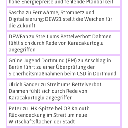
hohe Energiepreise und fehlende Planbarkeit
Sascha
zu
Fernwärme, Stromnetz und
Digitalisierung: DEW21 stellt die Weichen für
die Zukunft
DEWFan
zu
Streit ums Bettelverbot: Dahmen
fühlt sich durch Rede von Karacakurtoglu
angegriffen
Grüne Jugend Dortmund (PM)
zu
Anschlag in
Berlin führt zu einer Überprüfung der
Sicherheitsmaßnahmen beim CSD in Dortmund
Ulrich Sander
zu
Streit ums Bettelverbot:
Dahmen fühlt sich durch Rede von
Karacakurtoglu angegriffen
Peter
zu
IHK-Spitze bei OB Kalouti:
Rückendeckung im Streit um neue
Wirtschaftsflächen der Stadt