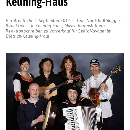
Keuning-Haus
Veröffentlicht:
5. September 2014
Text:
Nordstadtblogger-
Redaktion
In
Keuning-Haus
,
Musik
,
Veranstaltung
Reaktion schreiben
zu Vorverkauf für Celtic Voyager im
Dietrich-Keuning-Haus