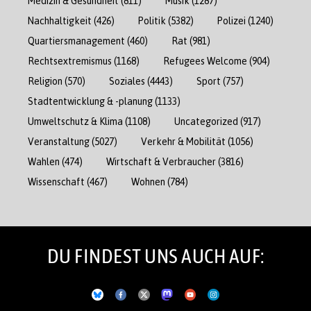
Medizin & Gesundheit
(811)
Musik
(1287)
Nachhaltigkeit
(426)
Politik
(5382)
Polizei
(1240)
Quartiersmanagement
(460)
Rat
(981)
Rechtsextremismus
(1168)
Refugees Welcome
(904)
Religion
(570)
Soziales
(4443)
Sport
(757)
Stadtentwicklung & -planung
(1133)
Umweltschutz & Klima
(1108)
Uncategorized
(917)
Veranstaltung
(5027)
Verkehr & Mobilität
(1056)
Wahlen
(474)
Wirtschaft & Verbraucher
(3816)
Wissenschaft
(467)
Wohnen
(784)
DU FINDEST UNS AUCH AUF: