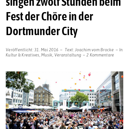
singen zwölf Stunden beim
Fest der Chöre in der
Dortmunder City
Veröffentlicht:
31. Mai 2016
Text:
Joachim vom Brocke
In
zu
Kultur & Kreatives
,
Musik
,
Veranstaltung
2 Kommentare
Über
4000
Sängeri
und
Sänger
aus
140
Chören
singen
zwölf
Stunde
beim
Fest
der