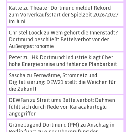
Katte
zu
Theater Dortmund meldet Rekord
zum Vorverkaufsstart der Spielzeit 2026/2027
im Juni
Christel Loock
zu
Wem gehört die Innenstadt?
Dortmund beschließt Bettelverbot vor der
Außengastronomie
Peter
zu
IHK Dortmund: Industrie klagt über
hohe Energiepreise und fehlende Planbarkeit
Sascha
zu
Fernwärme, Stromnetz und
Digitalisierung: DEW21 stellt die Weichen für
die Zukunft
DEWFan
zu
Streit ums Bettelverbot: Dahmen
fühlt sich durch Rede von Karacakurtoglu
angegriffen
Grüne Jugend Dortmund (PM)
zu
Anschlag in
Berlin führt zu einer Überprüfung der