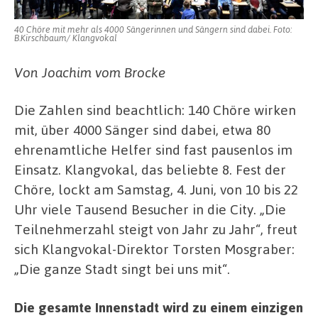
Chöre
in
40 Chöre mit mehr als 4000 Sängerinnen und Sängern sind dabei. Foto:
der
B.Kirschbaum/ Klangvokal
Dortmu
City
Von Joachim vom Brocke
Die Zahlen sind beachtlich: 140 Chöre wirken
mit, über 4000 Sänger sind dabei, etwa 80
ehrenamtliche Helfer sind fast pausenlos im
Einsatz. Klangvokal, das beliebte 8. Fest der
Chöre, lockt am Samstag, 4. Juni, von 10 bis 22
Uhr viele Tausend Besucher in die City. „Die
Teilnehmerzahl steigt von Jahr zu Jahr“, freut
sich Klangvokal-Direktor Torsten Mosgraber:
„Die ganze Stadt singt bei uns mit“.
Die gesamte Innenstadt wird zu einem einzigen