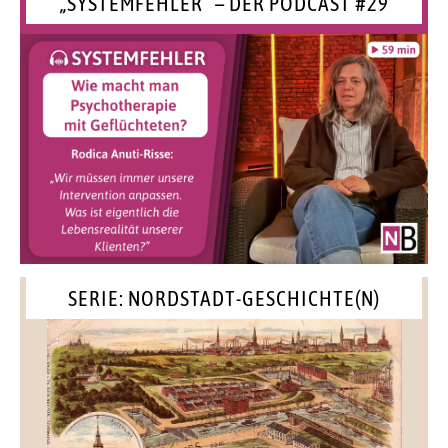
„SYSTEMFEHLER“ – DER PODCAST #29
SERIE: NORDSTADT-GESCHICHTE(N)